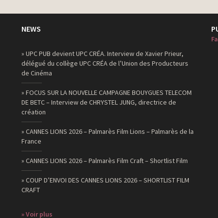
monteur
monteur
NEWS
P
Fa
monteur
» UPC PUB devient UPC CRÉA. Interview de Xavier Prieur,
monteur
délégué du collège UPC CRÉA de l’Union des Producteurs
de Cinéma
monteur
» FOCUS SUR LA NOUVELLE CAMPAGNE BOUYGUES TELECOM
DE BETC – Interview de CHRYSTEL JUNG, directrice de
monteur
création
monteur
» CANNES LIONS 2026 – Palmarès Film Lions – Palmarès de la
France
monteur
monteur
» CANNES LIONS 2026 – Palmarès Film Craft – Shortlist Film
monteur
» COUP D’ENVOI DES CANNES LIONS 2026 – SHORTLIST FILM
CRAFT
monteur
» Voir plus
monteur