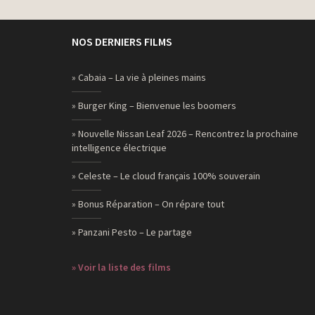
CNP Assurances – Assurons un monde plus ouvert –
Hors des cases
Orange – Attrapez Noël – On l’a !
NOS DERNIERS FILMS
Citroën – Gamme SUV – Partir
» Cabaia – La vie à pleines mains
EDF – Le bonheur consomme généralement peu
d’électricité
» Burger King – Bienvenue les boomers
Orange – Content Battle – Avec la TV d’Orange le plus
dur sera de se mettre d’accord
» Nouvelle Nissan Leaf 2026 – Rencontrez la prochaine
intelligence électrique
Paco Rabanne – Invictus Legend et Olympea Legend
» Celeste – Le cloud français 100% souverain
Givenchy – L’Interdit – Rooney Mara
» Bonus Réparation – On répare tout
Orange – Maman cool – Bien plus libres
Showroom privé – Pourquoi donc se priver
» Panzani Pesto – Le partage
Skyn – Save intimacy
» Voir la liste des films
McDonald’s – Chicken McNuggets – Premier rendez-
vous
McDonald’s – Big Tasty – Le rendez-vous