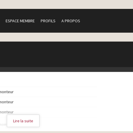
ESPACE MEMBRE
PROFILS
A PROPOS
monteur
monteur
monteur
Lire la suite
monteur