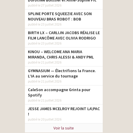
Dorothée Boissier et Anne-Sophie Pic
publié le 27 juillet 2026
SPLINE PORTE SQUEEZIE AVEC SON
NOUVEAU BRAS ROBOT : BOB
publié le 23 juillet 2026
BIRTH LX – CARLIJN JACOBS RÉALISE LE
FILM LANCÔME AVEC OLIVIA RODRIGO
publié le 23 juillet 2026
KINOU – WELCOME ANA MARIA
MIRANDA, CHRIS ALESSI & ANDY PML
publié le 21 juillet 2026
GYMNASIUM — Électrifions la France.
L’IA au service du tournage
publié le 21 juillet 2026
CaleSon accompagne Grinta pour
Spotify
publié le 21 juillet 2026
JESSE JAMES MCELROY REJOINT LA\PAC
!
publié le 20 juillet 2026
Voir la suite