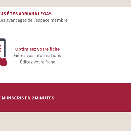
monteur
US ÊTES ADRIANA LEGAY
monteur
les avantages de l’espace membre
monteur
monteur
monteur
Optimisez votre fiche
monteur
Gérez vos informations
Éditez votre fiche
monteur
monteur
monteur
monteur
 M‘INSCRIS EN 2 MINUTES
monteur
monteur