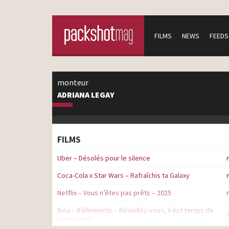
FILMS
NEWS
FEEDS
monteur
ADRIANA LEGAY
FILMS
Uber – Désolés pour le silence
Coca-Cola x Star Wars – Rafraîchis ta Galaxy
Netflix – Vous n’êtes pas prêts – 2025
Ikea – Bâillements – Réveillez-vous, il est temps de
bien dormir!