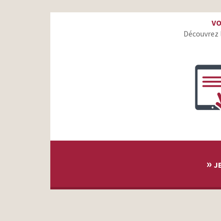
Dior J’adore – Rihanna
VO
GRDF – Le grand saut avec Jamel Debbouze
Découvrez 
Fondation 30 millions d’amis – Love Me Tender
Orange – Paris JO 2024 – #tousconnectés
Nina Ricci – Nina Le Parfum – Kiernan Shipka
Ulys – On s’habitue vite à la classe Ulys
Burger King – Conversation privée
Prada Paradoxe – Emma Watson
Unibet – Par des joueurs, pour les joueurs
Nouvelle Renault Megane E-Tech – Des chevaux, nous
»
JE
passons à l’électrique
Renault Zoe – Moteur de la révolution électrique
depuis 10 ans
Orange – Noël 2021 – La saison des retrouvailles