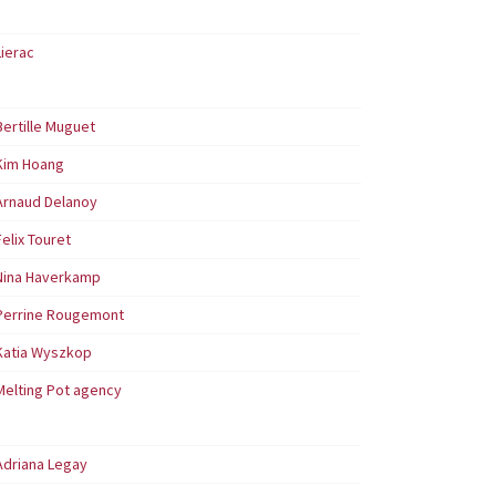
Lierac
Bertille Muguet
Kim Hoang
Arnaud Delanoy
Felix Touret
Nina Haverkamp
Perrine Rougemont
Katia Wyszkop
Melting Pot agency
Adriana Legay