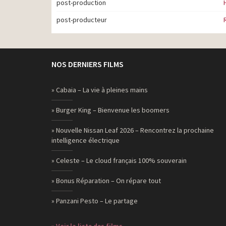
post-production
post-producteur
NOS DERNIERS FILMS
» Cabaia – La vie à pleines mains
» Burger King – Bienvenue les boomers
» Nouvelle Nissan Leaf 2026 – Rencontrez la prochaine
intelligence électrique
» Celeste – Le cloud français 100% souverain
» Bonus Réparation – On répare tout
» Panzani Pesto – Le partage
» Voir la liste des films