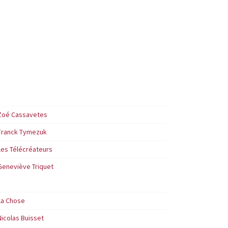
Zoé Cassavetes
Franck Tymezuk
Les Télécréateurs
Geneviève Triquet
La Chose
Nicolas Buisset