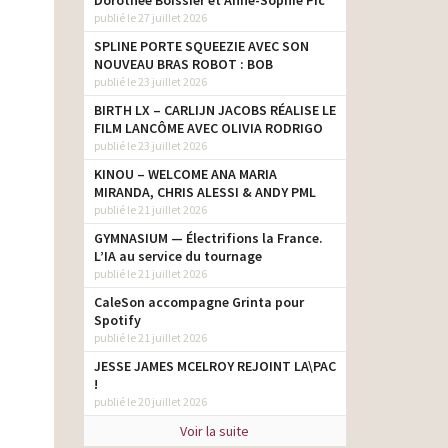
Dorothée Boissier et Anne-Sophie Pic
publié le 27 juillet 2026
SPLINE PORTE SQUEEZIE AVEC SON
NOUVEAU BRAS ROBOT : BOB
publié le 23 juillet 2026
BIRTH LX – CARLIJN JACOBS RÉALISE LE
FILM LANCÔME AVEC OLIVIA RODRIGO
publié le 23 juillet 2026
KINOU – WELCOME ANA MARIA
MIRANDA, CHRIS ALESSI & ANDY PML
publié le 21 juillet 2026
GYMNASIUM — Électrifions la France.
L’IA au service du tournage
publié le 21 juillet 2026
CaleSon accompagne Grinta pour
Spotify
publié le 21 juillet 2026
JESSE JAMES MCELROY REJOINT LA\PAC
!
publié le 20 juillet 2026
Voir la suite