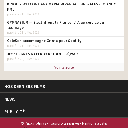
KINOU – WELCOME ANA MARIA MIRANDA, CHRIS ALESSI & ANDY
PML
publié le 21 juillet 2026
GYMNASIUM — Électrifions la France. L’IA au service du
tournage
publié le 21 juillet 2026
CaleSon accompagne Grinta pour Spotify
publié le 21 juillet 2026
JESSE JAMES MCELROY REJOINT LA\PAC !
publié le 20 juillet 2026
Voir la suite
NOS DERNIERS FILMS
NEWS
PUBLICITÉ
© Packshotmag - Tous droits reservés -
Mentions légales