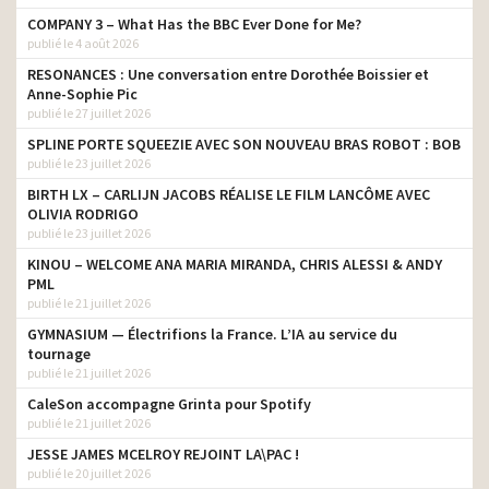
COMPANY 3 – What Has the BBC Ever Done for Me?
publié le 4 août 2026
RESONANCES : Une conversation entre Dorothée Boissier et
Anne-Sophie Pic
publié le 27 juillet 2026
SPLINE PORTE SQUEEZIE AVEC SON NOUVEAU BRAS ROBOT : BOB
publié le 23 juillet 2026
BIRTH LX – CARLIJN JACOBS RÉALISE LE FILM LANCÔME AVEC
OLIVIA RODRIGO
publié le 23 juillet 2026
KINOU – WELCOME ANA MARIA MIRANDA, CHRIS ALESSI & ANDY
PML
publié le 21 juillet 2026
GYMNASIUM — Électrifions la France. L’IA au service du
tournage
publié le 21 juillet 2026
CaleSon accompagne Grinta pour Spotify
publié le 21 juillet 2026
JESSE JAMES MCELROY REJOINT LA\PAC !
publié le 20 juillet 2026