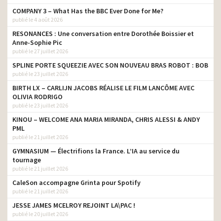
COMPANY 3 – What Has the BBC Ever Done for Me?
publié le 4 août 2026
RESONANCES : Une conversation entre Dorothée Boissier et
Anne-Sophie Pic
publié le 27 juillet 2026
SPLINE PORTE SQUEEZIE AVEC SON NOUVEAU BRAS ROBOT : BOB
publié le 23 juillet 2026
BIRTH LX – CARLIJN JACOBS RÉALISE LE FILM LANCÔME AVEC
OLIVIA RODRIGO
publié le 23 juillet 2026
KINOU – WELCOME ANA MARIA MIRANDA, CHRIS ALESSI & ANDY
PML
publié le 21 juillet 2026
GYMNASIUM — Électrifions la France. L’IA au service du
tournage
publié le 21 juillet 2026
CaleSon accompagne Grinta pour Spotify
publié le 21 juillet 2026
JESSE JAMES MCELROY REJOINT LA\PAC !
publié le 20 juillet 2026