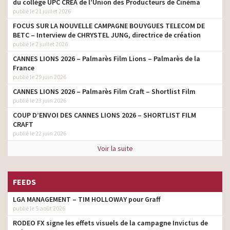
du collège UPC CRÉA de l’Union des Producteurs de Cinéma
realisateur son.
audaces #meet the
publié le 21 juillet 2026
accomplice
FOCUS SUR LA NOUVELLE CAMPAGNE BOUYGUES TELECOM DE
Michelin – Chaque geste
BETC – Interview de CHRYSTEL JUNG, directrice de création
realisateur son.
compte
publié le 2 juillet 2026
CANNES LIONS 2026 – Palmarès Film Lions – Palmarès de la
SNCF – Rapprochons-nous
realisateur son.
France
publié le 29 juin 2026
Parexlanko – Chez les
realisateur son.
Bertrand
CANNES LIONS 2026 – Palmarès Film Craft – Shortlist Film
publié le 23 juin 2026
Nissan X-Trail – Le
crossover taillé pour
realisateur son.
COUP D’ENVOI DES CANNES LIONS 2026 – SHORTLIST FILM
l’aventure en famille
CRAFT
publié le 22 juin 2026
Nissan NV300 – Truckerball
realisateur son.
– Raise Your Game
Voir la suite
Nissan QASHQAI 2016 – Le
realisateur son.
Crossover original
FEEDS
GMF – Assistance
LGA MANAGEMENT – TIM HOLLOWAY pour Graff
serrurerie – Assurément
realisateur son.
humain
publié le 5 août 2026
RODEO FX signe les effets visuels de la campagne Invictus de
GMF – Assurément humain