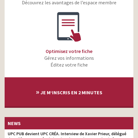
Orange – Bien vivre le
Découvrez les avantages de l’espace membre
réalisateur son
digital
BNP Paribas – Apple Pay –
réalisateur son
Tennis
Essilor – Voir plus. Vivre
réalisateur son
plus
Meetic
Optimisez votre fiche
réalisateur son
#BabysittingPourUnRDV
Gérez vos informations
Nissan X-Trail – Le volcan
Éditez votre fiche
realisateur son.
Chloé Eau de Parfum –
realisateur son.
Haley Bennett
»
Nouveau Nissan Qashqai –
JE M‘INSCRIS EN 2 MINUTES
Gardez un temps
realisateur son.
d’avance
PMU Simple JACKPOT –
Multipliez 1000 fois votre
realisateur son.
gain
NEWS
Nouvelle Nissan Micra –
UPC PUB devient UPC CRÉA. Interview de Xavier Prieur, délégué
Complice de toutes vos