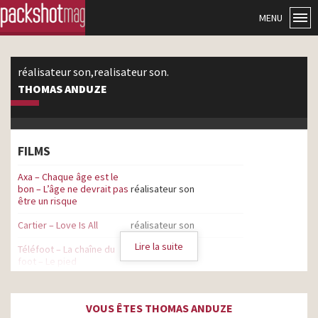
MENU
réalisateur son,realisateur son.
THOMAS ANDUZE
FILMS
Axa – Chaque âge est le
bon – L’âge ne devrait pas
réalisateur son
être un risque
Cartier – Love Is All
réalisateur son
Lire la suite
Téléfoot – La chaîne du
réalisateur son
foot – Le pied
StopVEO – Les mots que
realisateur son.
je ne te dirais pas
VOUS ÊTES THOMAS ANDUZE