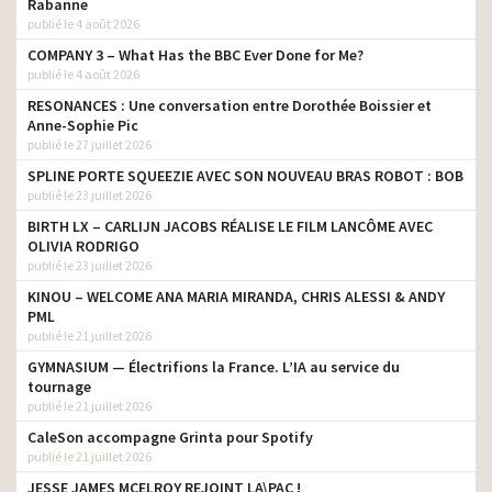
realisateur son.
Rabanne
– Nous sommes pour ceux
publié le 4 août 2026
Magasins U – Générations
COMPANY 3 – What Has the BBC Ever Done for Me?
realisateur son.
Heureuses
publié le 4 août 2026
Nouveau Nissan Navara –
RESONANCES : Une conversation entre Dorothée Boissier et
Toujours aussi robuste,
realisateur son.
Anne-Sophie Pic
plus intelligent que jamais
publié le 27 juillet 2026
SPLINE PORTE SQUEEZIE AVEC SON NOUVEAU BRAS ROBOT : BOB
Système U – Catalogue de
publié le 23 juillet 2026
Noël 2015 –
réalisateur son
#NoelSansPrejuges
BIRTH LX – CARLIJN JACOBS RÉALISE LE FILM LANCÔME AVEC
OLIVIA RODRIGO
SNCF -TGV – Je chante by
réalisateur son
publié le 23 juillet 2026
Mika
KINOU – WELCOME ANA MARIA MIRANDA, CHRIS ALESSI & ANDY
PML
publié le 21 juillet 2026
GYMNASIUM — Électrifions la France. L’IA au service du
tournage
publié le 21 juillet 2026
CaleSon accompagne Grinta pour Spotify
publié le 21 juillet 2026
JESSE JAMES MCELROY REJOINT LA\PAC !