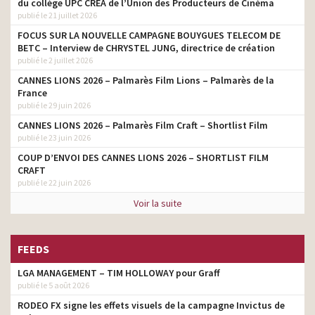
du collège UPC CRÉA de l’Union des Producteurs de Cinéma
publié le 21 juillet 2026
Carrefour – Les
Incroyables – Jouets
FOCUS SUR LA NOUVELLE CAMPAGNE BOUYGUES TELECOM DE
directeur de la création
géants en carton
BETC – Interview de CHRYSTEL JUNG, directrice de création
publié le 2 juillet 2026
Carrefour – Filière Qualité
directeur de la création
CANNES LIONS 2026 – Palmarès Film Lions – Palmarès de la
Carrefour mieux pour tous
France
publié le 29 juin 2026
Carrefour – Prime Famille
directeur de la création
CANNES LIONS 2026 – Palmarès Film Craft – Shortlist Film
Carrefour – Des fêtes
directeur de la création
publié le 23 juin 2026
extra à prix ordinaire
COUP D’ENVOI DES CANNES LIONS 2026 – SHORTLIST FILM
Carrefour – Le meilleur
CRAFT
ingrédient de Noël, c’est
directeur de la création
publié le 22 juin 2026
la solidarité
Voir la suite
Carrefour – La prime
famille! – Plutôt ketchup
directeur de création
ou moutarde ? – Les
FEEDS
bonnes bonnes notes
LGA MANAGEMENT – TIM HOLLOWAY pour Graff
Les Produits Carrefour –
Couches Baby Ultra Dry –
publié le 5 août 2026
directeur de création
Serviettes Soft Pure
RODEO FX signe les effets visuels de la campagne Invictus de