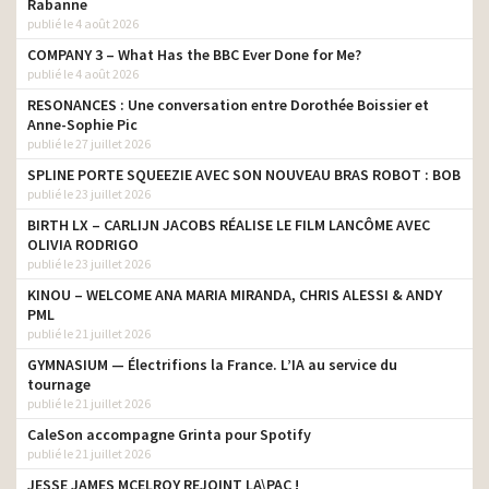
Rabanne
Carrefour – Les produits
publié le 4 août 2026
Bio – Crème de jour –
directeur de création
Cookies
COMPANY 3 – What Has the BBC Ever Done for Me?
publié le 4 août 2026
Carrefour – On aime tous
directeur de création
le Bio
RESONANCES : Une conversation entre Dorothée Boissier et
Anne-Sophie Pic
Carrefour – Les Produits
publié le 27 juillet 2026
directeur de création
Carrefour
SPLINE PORTE SQUEEZIE AVEC SON NOUVEAU BRAS ROBOT : BOB
publié le 23 juillet 2026
Carrefour – La lettre au
directeur de la création
Père Noël
BIRTH LX – CARLIJN JACOBS RÉALISE LE FILM LANCÔME AVEC
OLIVIA RODRIGO
Carrefour – 60 Noëls déjà
directeur de création
publié le 23 juillet 2026
Carrefour – Act For Food –
KINOU – WELCOME ANA MARIA MIRANDA, CHRIS ALESSI & ANDY
Fruits et légumes à prix
directeur de création
PML
imbattables
publié le 21 juillet 2026
Carrefour – Act For Food –
GYMNASIUM — Électrifions la France. L’IA au service du
directeur de création
Primes Fidélité
tournage
publié le 21 juillet 2026
Carrefour- Act for food –
directeur de création
CaleSon accompagne Grinta pour Spotify
Noël
publié le 21 juillet 2026
Carrefour – Act For Food
directeur de création
JESSE JAMES MCELROY REJOINT LA\PAC !