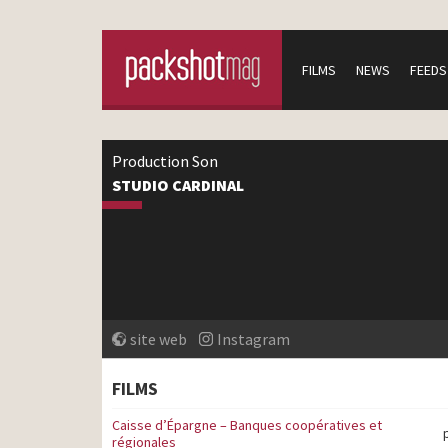
FILMS
NEWS
FEEDS
Production Son
STUDIO CARDINAL
site web
Instagram
FILMS
Caisse d’Épargne – Banques coopératives et
régionales