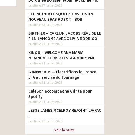
Dorothée Boissier et Anne-Sophie Pic
publié le 27 juillet 2026
SPLINE PORTE SQUEEZIE AVEC SON
NOUVEAU BRAS ROBOT : BOB
publié le 23 juillet 2026
BIRTH LX – CARLIJN JACOBS RÉALISE LE
FILM LANCÔME AVEC OLIVIA RODRIGO
publié le 23 juillet 2026
KINOU – WELCOME ANA MARIA
MIRANDA, CHRIS ALESSI & ANDY PML
publié le 21 juillet 2026
GYMNASIUM — Électrifions la France.
L’IA au service du tournage
publié le 21 juillet 2026
CaleSon accompagne Grinta pour
Spotify
publié le 21 juillet 2026
JESSE JAMES MCELROY REJOINT LA\PAC
!
publié le 20 juillet 2026
Voir la suite