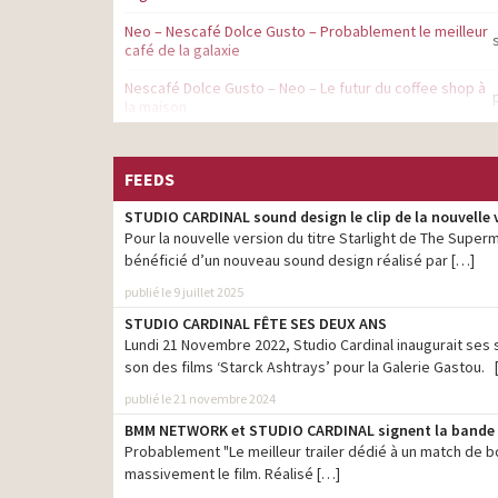
Neo – Nescafé Dolce Gusto – Probablement le meilleur
café de la galaxie
Nescafé Dolce Gusto – Neo – Le futur du coffee shop à
la maison
Curly – Si t’as pas d’ami, prends un Curly – 2025
FEEDS
Caisse d’Épargne – Formule Famille
STUDIO CARDINAL sound design le clip de la nouvelle 
Cancer@Work – Face au cancer, chaque soutien
Pour la nouvelle version du titre Starlight de The Superm
compte
bénéficié d’un nouveau sound design réalisé par […]
Caisse d’Épargne – Prêt Rénov’Energie
publié le 9 juillet 2025
Ibis Styles – Tous différents, tous surprenants
STUDIO CARDINAL FÊTE SES DEUX ANS
Lundi 21 Novembre 2022, Studio Cardinal inaugurait ses 
Lancôme – La Vie est Belle L’Elixir
son des films ‘Starck Ashtrays’ pour la Galerie Gastou. 
Petit Navire – Le goût de l’essentiel – Les marinés
publié le 21 novembre 2024
Abeille Assurances- Donner des ailes à votre avenir
BMM NETWORK et STUDIO CARDINAL signent la bande s
2024
Probablement "Le meilleur trailer dédié à un match de bo
massivement le film. Réalisé […]
BNP Paribas – Mobility4You