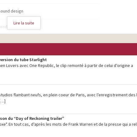
sound design
Lire la suite
production son
sound design
production son
version du tube Starlight
sound design
en Lovers avec One Republic, le clip remonté à partir de celui d’origine a
production son
production son
studios flambant neufs, en plein coeur de Paris, avec l’enregistrement de
sound design
[…]
production son
on du “Day of Reckoning trailer”
production son
xe". En tout cas, d’après les mots de Frank Warren et de la presse qui a re
sound design