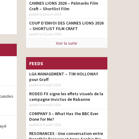
CANNES LIONS 2026 – Palmarès Film
Craft – Shortlist Film
publié le 23 juin 2026
COUP D’ENVOI DES CANNES LIONS 2026
– SHORTLIST FILM CRAFT
publié le 22 juin 2026
Voir la suite
FEEDS
LGA MANAGEMENT – TIM HOLLOWAY
pour Graff
publié le 5 août 2026
RODEO FX signe les effets visuels de la
s bandes
campagne Invictus de Rabanne
publié le 4 août 2026
COMPANY 3 – What Has the BBC Ever
Done for Me?
publié le 4 août 2026
layé
RESONANCES : Une conversation entre