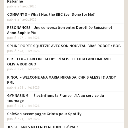
Rabanne
publié le 4 août 2026
COMPANY 3 – What Has the BBC Ever Done for Me?
publié le 4 août 2026
RESONANCES : Une conversation entre Dorothée Boissier et
Anne-Sophie Pic
publié le 27 juillet 2026
SPLINE PORTE SQUEEZIE AVEC SON NOUVEAU BRAS ROBOT : BOB
publié le 23 juillet 2026
BIRTH LX – CARLIJN JACOBS RÉALISE LE FILM LANCÔME AVEC
OLIVIA RODRIGO
publié le 23 juillet 2026
KINOU – WELCOME ANA MARIA MIRANDA, CHRIS ALESSI & ANDY
PML
publié le 21 juillet 2026
GYMNASIUM — Électrifions la France. L’IA au service du
tournage
publié le 21 juillet 2026
CaleSon accompagne Grinta pour Spotify
publié le 21 juillet 2026
JESSE JAMES MCELROY REJOINT LA\PAC !