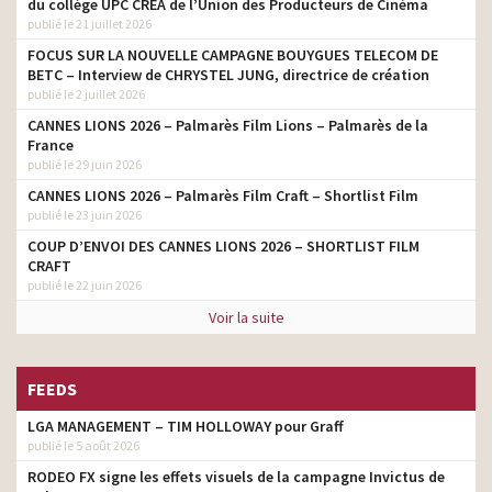
du collège UPC CRÉA de l’Union des Producteurs de Cinéma
Sofinco – Montgolfière
directeur de production
publié le 21 juillet 2026
Sofinco – On ne fait pas
FOCUS SUR LA NOUVELLE CAMPAGNE BOUYGUES TELECOM DE
attendre les projets – Le
directeur de production
BETC – Interview de CHRYSTEL JUNG, directrice de création
bus – Wingsuit
publié le 2 juillet 2026
CANNES LIONS 2026 – Palmarès Film Lions – Palmarès de la
Système U – U le
France
commerce qui profite a
directeur de production
publié le 29 juin 2026
tous
CANNES LIONS 2026 – Palmarès Film Craft – Shortlist Film
G7 – Taxi
directeur de production
publié le 23 juin 2026
COUP D’ENVOI DES CANNES LIONS 2026 – SHORTLIST FILM
CRAFT
publié le 22 juin 2026
Voir la suite
FEEDS
LGA MANAGEMENT – TIM HOLLOWAY pour Graff
publié le 5 août 2026
RODEO FX signe les effets visuels de la campagne Invictus de