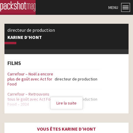
MENU
directeur de production
KARINE D’HONT
FILMS
Carrefour – Noël a encore
plus de goût avec Act for
directeur de production
Food
Carrefour – Retrouvons
tous le goût avec Act For
directeur de production
Lire la suite
Food – 2024
Midas – Diagnostic
systématique – Les doigts
directeur de production
croisés
VOUS ÊTES KARINE D’HONT