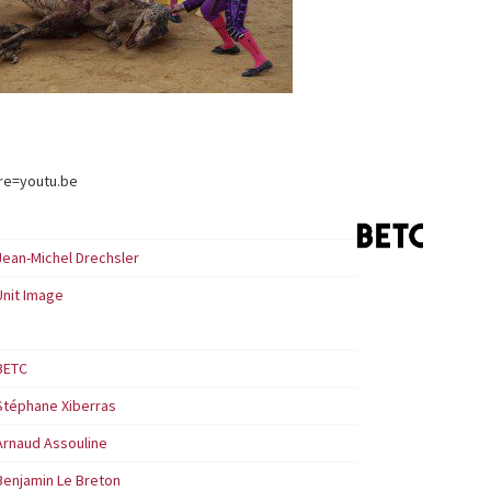
re=youtu.be
Jean-Michel Drechsler
Unit Image
BETC
Stéphane Xiberras
Arnaud Assouline
Benjamin Le Breton