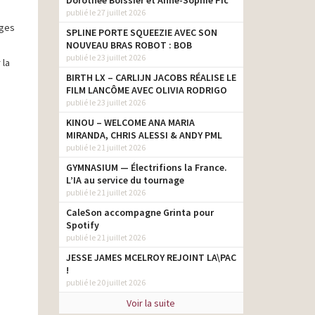
Dorothée Boissier et Anne-Sophie Pic
publié le 27 juillet 2026
ages
SPLINE PORTE SQUEEZIE AVEC SON
NOUVEAU BRAS ROBOT : BOB
publié le 23 juillet 2026
 la
BIRTH LX – CARLIJN JACOBS RÉALISE LE
FILM LANCÔME AVEC OLIVIA RODRIGO
publié le 23 juillet 2026
KINOU – WELCOME ANA MARIA
MIRANDA, CHRIS ALESSI & ANDY PML
publié le 21 juillet 2026
GYMNASIUM — Électrifions la France.
L’IA au service du tournage
publié le 21 juillet 2026
CaleSon accompagne Grinta pour
Spotify
publié le 21 juillet 2026
JESSE JAMES MCELROY REJOINT LA\PAC
!
publié le 20 juillet 2026
Voir la suite