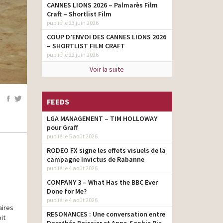
CANNES LIONS 2026 – Palmarès Film
Craft – Shortlist Film
publié le 23 juin 2026
COUP D’ENVOI DES CANNES LIONS 2026
– SHORTLIST FILM CRAFT
publié le 22 juin 2026
Voir la suite
FEEDS
LGA MANAGEMENT – TIM HOLLOWAY
pour Graff
publié le 5 août 2026
RODEO FX signe les effets visuels de la
campagne Invictus de Rabanne
publié le 4 août 2026
COMPANY 3 – What Has the BBC Ever
Done for Me?
publié le 4 août 2026
aires
RESONANCES : Une conversation entre
it