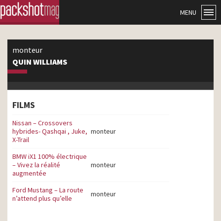
MENU
monteur
QUIN WILLIAMS
FILMS
Nissan – Crossovers
hybrides- Qashqai , Juke,
monteur
X-Trail
BMW iX1 100% électrique
– Vivez la réalité
monteur
augmentée
Ford Mustang – La route
monteur
n’attend plus qu’elle