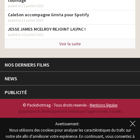
tournage
publié le 21 juillet 2026
CaleSon accompagne Grinta pour Spotify
publié le 21 juillet 2026
JESSE JAMES MCELROY REJOINT LA\PAC !
publié le 20 juillet 2026
Voir la suite
NOS DERNIERS FILMS
NEWS
PUBLICITÉ
© Packshotmag - Tous droits reservés -
Mentions légales
graphisme & développement réalisé par l‘agence web 3 octets
Avertissement:
Nous utilisons des cookies pour analyser les caractéristiques du trafic sur
notre site afin d'améliorer votre expérience. En continuant, vous consentez à