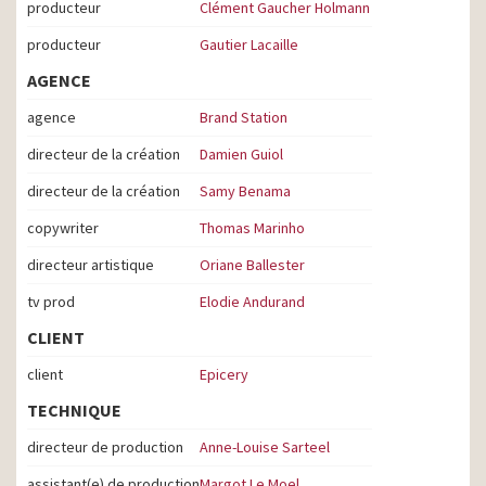
producteur
Clément Gaucher Holmann
producteur
Gautier Lacaille
AGENCE
agence
Brand Station
directeur de la création
Damien Guiol
directeur de la création
Samy Benama
copywriter
Thomas Marinho
directeur artistique
Oriane Ballester
tv prod
Elodie Andurand
CLIENT
client
Epicery
TECHNIQUE
directeur de production
Anne-Louise Sarteel
assistant(e) de production
Margot Le Moel