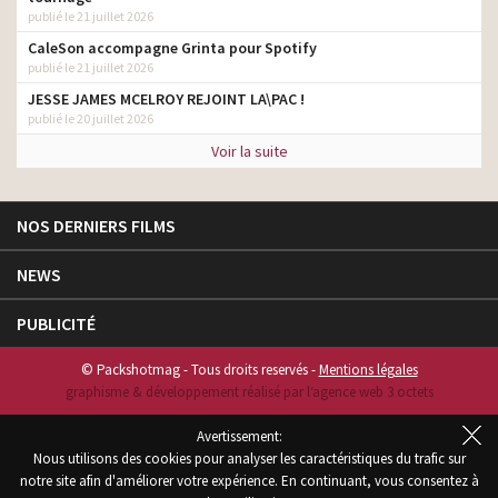
publié le 21 juillet 2026
CaleSon accompagne Grinta pour Spotify
publié le 21 juillet 2026
JESSE JAMES MCELROY REJOINT LA\PAC !
publié le 20 juillet 2026
Voir la suite
NOS DERNIERS FILMS
NEWS
PUBLICITÉ
© Packshotmag - Tous droits reservés -
Mentions légales
graphisme & développement réalisé par l‘agence web 3 octets
Avertissement:
Nous utilisons des cookies pour analyser les caractéristiques du trafic sur
notre site afin d'améliorer votre expérience. En continuant, vous consentez à