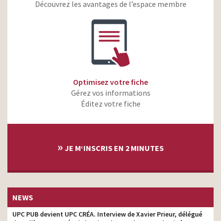
Axa – Être une femme ne
Découvrez les avantages de l’espace membre
devrait jamais être un
monteur
risque
Axa – Les Français sont
monteur
généreux et engagés
Les Fruits et Légumes
monteur
Frais c’est jamais trop
Optimisez votre fiche
Gérez vos informations
Éditez votre fiche
»
JE M‘INSCRIS EN 2 MINUTES
NEWS
UPC PUB devient UPC CRÉA. Interview de Xavier Prieur, délégué