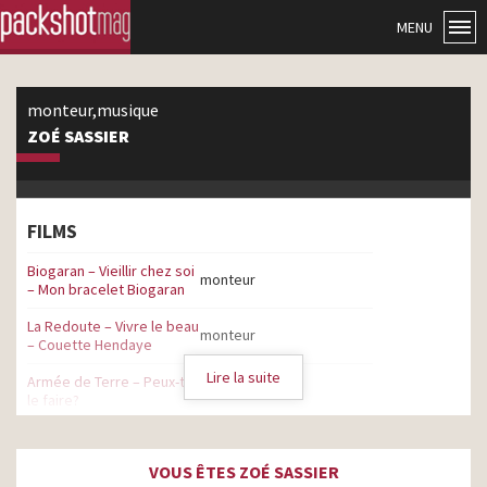
MENU
monteur,musique
ZOÉ SASSIER
FILMS
Biogaran – Vieillir chez soi
monteur
– Mon bracelet Biogaran
La Redoute – Vivre le beau
monteur
– Couette Hendaye
Lire la suite
Armée de Terre – Peux-tu
monteur
le faire?
Betclic – Bienvenue à tous
monteur
les parieurs
VOUS ÊTES ZOÉ SASSIER