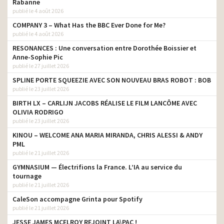
Rabanne
publié le 4 août 2026
COMPANY 3 – What Has the BBC Ever Done for Me?
publié le 4 août 2026
RESONANCES : Une conversation entre Dorothée Boissier et
Anne-Sophie Pic
publié le 27 juillet 2026
SPLINE PORTE SQUEEZIE AVEC SON NOUVEAU BRAS ROBOT : BOB
publié le 23 juillet 2026
BIRTH LX – CARLIJN JACOBS RÉALISE LE FILM LANCÔME AVEC
OLIVIA RODRIGO
publié le 23 juillet 2026
KINOU – WELCOME ANA MARIA MIRANDA, CHRIS ALESSI & ANDY
PML
publié le 21 juillet 2026
GYMNASIUM — Électrifions la France. L’IA au service du
tournage
publié le 21 juillet 2026
CaleSon accompagne Grinta pour Spotify
publié le 21 juillet 2026
JESSE JAMES MCELROY REJOINT LA\PAC !