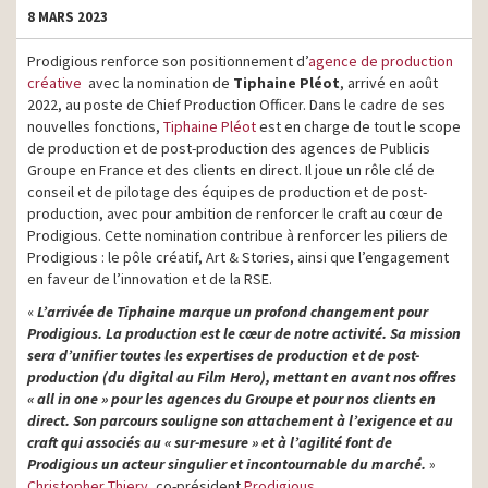
8 MARS 2023
Prodigious renforce son positionnement d’
agence de production
créative
avec la nomination de
Tiphaine Pléot
, arrivé en août
2022, au poste de Chief Production Officer. Dans le cadre de ses
nouvelles fonctions,
Tiphaine Pléot
est en charge de tout le scope
de production et de post-production des agences de Publicis
Groupe en France et des clients en direct. Il joue un rôle clé de
conseil et de pilotage des équipes de production et de post-
production, avec pour ambition de renforcer le craft au cœur de
Prodigious. Cette nomination contribue à renforcer les piliers de
Prodigious : le pôle créatif, Art & Stories, ainsi que l’engagement
en faveur de l’innovation et de la RSE.
«
L’arrivée de Tiphaine marque un profond changement pour
Prodigious. La production est le cœur de notre activité. Sa mission
sera d’unifier toutes les expertises de production et de post-
production (du digital au Film Hero), mettant en avant nos offres
« all in one » pour les agences du Groupe et pour nos clients en
direct. Son parcours souligne son attachement à l’exigence et au
craft qui associés au « sur-mesure » et à l’agilité font de
Prodigious un acteur singulier et incontournable du marché.
»
Christopher Thiery
, co-président
Prodigious
.