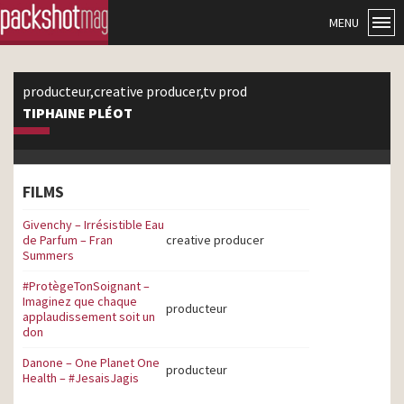
MENU
producteur,creative producer,tv prod
TIPHAINE PLÉOT
FILMS
Givenchy – Irrésistible Eau
de Parfum – Fran
creative producer
Summers
#ProtègeTonSoignant –
Imaginez que chaque
producteur
applaudissement soit un
don
Danone – One Planet One
producteur
Health – #JesaisJagis