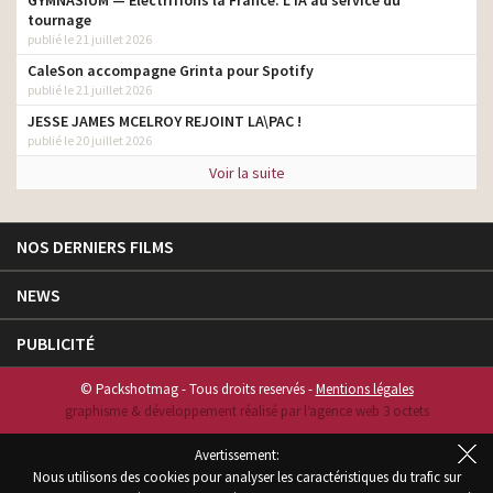
GYMNASIUM — Électrifions la France. L’IA au service du
tournage
publié le 21 juillet 2026
CaleSon accompagne Grinta pour Spotify
publié le 21 juillet 2026
JESSE JAMES MCELROY REJOINT LA\PAC !
publié le 20 juillet 2026
Voir la suite
NOS DERNIERS FILMS
NEWS
PUBLICITÉ
© Packshotmag - Tous droits reservés -
Mentions légales
graphisme & développement réalisé par l‘agence web 3 octets
Avertissement:
Nous utilisons des cookies pour analyser les caractéristiques du trafic sur