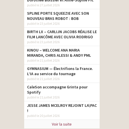
Dorothée Boissier et Anne-Sophie Pic
publié le 27 juillet 2026
SPLINE PORTE SQUEEZIE AVEC SON
NOUVEAU BRAS ROBOT : BOB
publié le 23 juillet 2026
BIRTH LX – CARLIJN JACOBS RÉALISE LE
FILM LANCÔME AVEC OLIVIA RODRIGO
publié le 23 juillet 2026
KINOU – WELCOME ANA MARIA
MIRANDA, CHRIS ALESSI & ANDY PML
publié le 21 juillet 2026
GYMNASIUM — Électrifions la France.
L’IA au service du tournage
publié le 21 juillet 2026
CaleSon accompagne Grinta pour
Spotify
publié le 21 juillet 2026
JESSE JAMES MCELROY REJOINT LA\PAC
!
publié le 20 juillet 2026
Voir la suite