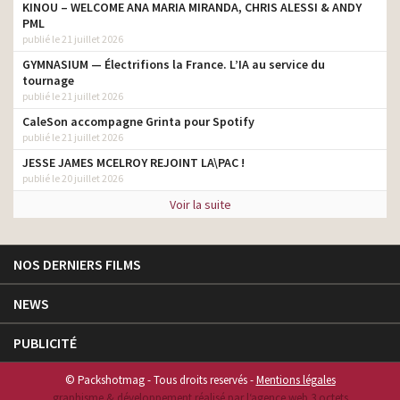
KINOU – WELCOME ANA MARIA MIRANDA, CHRIS ALESSI & ANDY
PML
publié le 21 juillet 2026
GYMNASIUM — Électrifions la France. L’IA au service du
tournage
publié le 21 juillet 2026
CaleSon accompagne Grinta pour Spotify
publié le 21 juillet 2026
JESSE JAMES MCELROY REJOINT LA\PAC !
publié le 20 juillet 2026
Voir la suite
NOS DERNIERS FILMS
NEWS
PUBLICITÉ
© Packshotmag - Tous droits reservés -
Mentions légales
graphisme & développement réalisé par l‘agence web 3 octets