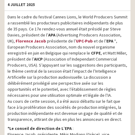
4 JUILLET 2025
Dans le cadre du festival Cannes Lions, le World Producers Summit
a rassemblé les producteurs publicitaires indépendants de plus
de 35 pays. Ce 17e rendez-vous annuel était présidé par Steve
Davies, président de l’
APA
(Advertising Producers Association,
UK),
Florence Jacob
présidente de l’
UPC-Pub
et de l’
EPA
*,
European Producers Association, nom du nouvel organisme
enregistré en juin en Belgique qui remplace le
CFPE
, et Matt Miller,
président de l’
AICP
(Association of Independant Commercial
Producers, USA). S’appuyant sur les suggestions des participants,
le thème central de la session était l’impact de l’Intelligence
Artificielle sur la production audiovisuelle. La discussion a
délibérément privilégié une perspective axée sur les
opportunités et le potentiel, avec l’établissement de règles
nécessaires pour une utilisation optimale et légale de l’IA.
Au cours de cette session, il a été aussi débattu sur le fait que
face à la prolifération des sociétés de production intégrées, la
production indépendante est devenue un gage de qualité et de
transparence, attirant de plus en plus les annonceurs en direct.
*Le conseil de direction de L
’
EPA
:
Florence Jacob, présidente, Mikis Modiano (Grèce), vice