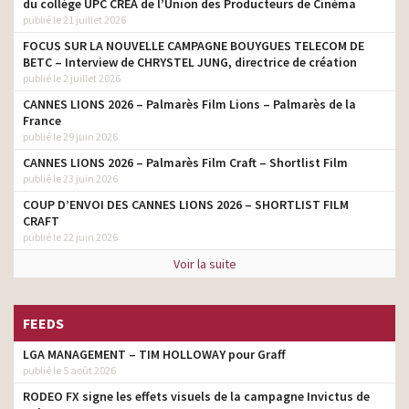
du collège UPC CRÉA de l’Union des Producteurs de Cinéma
publié le 21 juillet 2026
Yves Saint Laurent – La
Nuit de L’Homme Eau de
FOCUS SUR LA NOUVELLE CAMPAGNE BOUYGUES TELECOM DE
client
Parfum 2019
BETC – Interview de CHRYSTEL JUNG, directrice de création
publié le 2 juillet 2026
Yves Saint Laurent – Y Eau
client
CANNES LIONS 2026 – Palmarès Film Lions – Palmarès de la
de Parfum – Adam Levine
France
publié le 29 juin 2026
Yves Saint Laurent – Black
client
Opium- Zoë Kravitz
CANNES LIONS 2026 – Palmarès Film Craft – Shortlist Film
publié le 23 juin 2026
Yves Saint Laurent – Mon
client
Paris Couture
COUP D’ENVOI DES CANNES LIONS 2026 – SHORTLIST FILM
CRAFT
Yves Saint Laurent –
publié le 22 juin 2026
client
L’Homme Cologne Bleue
Voir la suite
Yves Saint Laurent –
client
Nouveau parfum Y
FEEDS
Yves Saint Laurent – La
Nuit de L’Homme – Eau
client
LGA MANAGEMENT – TIM HOLLOWAY pour Graff
Électrique
publié le 5 août 2026
Yves Saint Laurent – Black
client
RODEO FX signe les effets visuels de la campagne Invictus de
Opium Floral Shock