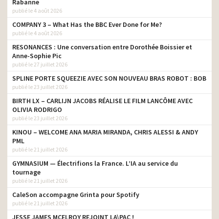
Rabanne
publié le 4 août 2026
Yves Saint Laurent – Black
client
Opium 2016
COMPANY 3 – What Has the BBC Ever Done for Me?
publié le 4 août 2026
Yves Saint Laurent – Mon
client
Paris
RESONANCES : Une conversation entre Dorothée Boissier et
Anne-Sophie Pic
Yves Saint Laurent –
publié le 27 juillet 2026
Rouge Volupté Shine avec
client
SPLINE PORTE SQUEEZIE AVEC SON NOUVEAU BRAS ROBOT : BOB
Cara Delevingne
publié le 23 juillet 2026
Yves Saint Laurent –
client
BIRTH LX – CARLIJN JACOBS RÉALISE LE FILM LANCÔME AVEC
L’Homme
OLIVIA RODRIGO
publié le 23 juillet 2026
Yves Saint Laurent – Black
client
Opium Nuit Blanche
KINOU – WELCOME ANA MARIA MIRANDA, CHRIS ALESSI & ANDY
PML
Yves Saint Laurent – La
publié le 21 juillet 2026
client
Nuit de L’Homme
GYMNASIUM — Électrifions la France. L’IA au service du
Yves Saint Laurent – Black
tournage
client
Opium
publié le 21 juillet 2026
CaleSon accompagne Grinta pour Spotify
Yves Saint Laurent –
client
publié le 21 juillet 2026
L’Homme Sport
JESSE JAMES MCELROY REJOINT LA\PAC !