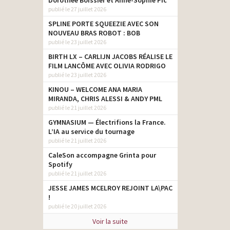
Dorothée Boissier et Anne-Sophie Pic
publié le 27 juillet 2026
SPLINE PORTE SQUEEZIE AVEC SON
NOUVEAU BRAS ROBOT : BOB
publié le 23 juillet 2026
BIRTH LX – CARLIJN JACOBS RÉALISE LE
FILM LANCÔME AVEC OLIVIA RODRIGO
publié le 23 juillet 2026
KINOU – WELCOME ANA MARIA
MIRANDA, CHRIS ALESSI & ANDY PML
publié le 21 juillet 2026
GYMNASIUM — Électrifions la France.
L’IA au service du tournage
publié le 21 juillet 2026
CaleSon accompagne Grinta pour
Spotify
publié le 21 juillet 2026
JESSE JAMES MCELROY REJOINT LA\PAC
!
publié le 20 juillet 2026
Voir la suite