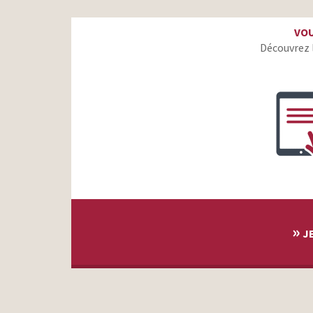
Peugeot 208 – Pinocchio
VOU
Toyota – Hybride – Anachronisme
Découvrez 
McDonald’s – Entretien – Yoga – Dentiste
Renault – Clio IV – « inoubliable »
BNP Paribas – Les vraies questions
Contrex – Ma Contrexpérience
Financière de l’Échiquier – Hearts
GAN – Rien a signaler
»
JE