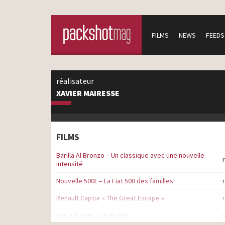
FILMS
NEWS
FEEDS
réalisateur
XAVIER MAIRESSE
FILMS
Barilla Al Bronzo – Un classique avec une nouvelle
intensité
Nouvelle 500L – La Fiat 500 des familles
Renault Captur « The Great Escape »
Dacia Duster – Le mythe