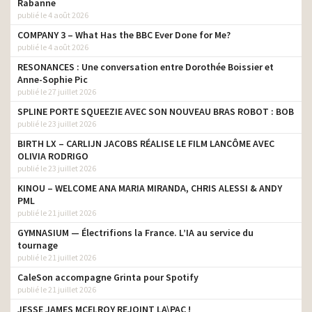
Rabanne
publié le 4 août 2026
COMPANY 3 – What Has the BBC Ever Done for Me?
publié le 4 août 2026
RESONANCES : Une conversation entre Dorothée Boissier et
Anne-Sophie Pic
publié le 27 juillet 2026
SPLINE PORTE SQUEEZIE AVEC SON NOUVEAU BRAS ROBOT : BOB
publié le 23 juillet 2026
BIRTH LX – CARLIJN JACOBS RÉALISE LE FILM LANCÔME AVEC
OLIVIA RODRIGO
publié le 23 juillet 2026
KINOU – WELCOME ANA MARIA MIRANDA, CHRIS ALESSI & ANDY
PML
publié le 21 juillet 2026
GYMNASIUM — Électrifions la France. L’IA au service du
tournage
publié le 21 juillet 2026
CaleSon accompagne Grinta pour Spotify
publié le 21 juillet 2026
JESSE JAMES MCELROY REJOINT LA\PAC !