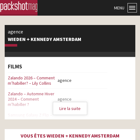
MENU
agence
WIEDEN + KENNEDY AMSTERDAM
FILMS
Zalando 2026 – Comment
agence
m’habiller? – Lily Collins
Zalando – Automne Hiver
2024 – Comment
agence
m’habiller ?
Lire la suite
Samsung Galaxy Z Flip –
Join the flip side – Saison
agence
2
VOUS ÊTES WIEDEN + KENNEDY AMSTERDAM
Nike – Footballverse
agence