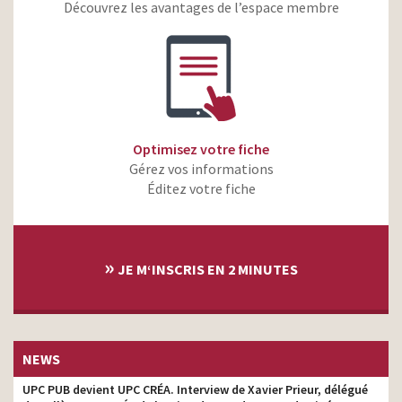
Découvrez les avantages de l’espace membre
Samsung Galaxy Z Flip4 –
agence
Join the flip side
Samsung Galaxy Buds2
Pro – La qualité audio Hi-Fi
agence
ultime
Allianz – Prêts pour
agence
demain
Optimisez votre fiche
Gérez vos informations
Milka – La tendresse est à
agence
l’intérieur – Gerda
Éditez votre fiche
Milka – Pâques ensemble,
agence
c’est plus tendre
»
MSF – Notre
JE M‘INSCRIS EN 2 MINUTES
indépendance n’a pas de
agence
prix mais elle a un coût
Milka Noël – La Machine à
agence
remonter le temps
NEWS
Milka – Une montagne de
agence
gourmandise
UPC PUB devient UPC CRÉA. Interview de Xavier Prieur, délégué