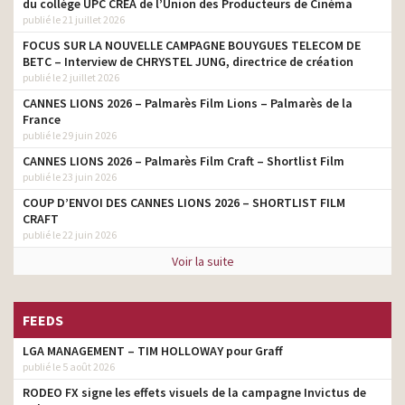
du collège UPC CRÉA de l’Union des Producteurs de Cinéma
Booking.com – Soyez au
publié le 21 juillet 2026
agence
cœur de l’action
FOCUS SUR LA NOUVELLE CAMPAGNE BOUYGUES TELECOM DE
Nike Football – Fais briller
BETC – Interview de CHRYSTEL JUNG, directrice de création
agence
le jeu
publié le 2 juillet 2026
CANNES LIONS 2026 – Palmarès Film Lions – Palmarès de la
Milka – De la tendresse à
agence
France
l’intérieur
publié le 29 juin 2026
Booking.com – Passions –
agence
CANNES LIONS 2026 – Palmarès Film Craft – Shortlist Film
Festival Médiéval
publié le 23 juin 2026
EA Sports – FIFA 16 – Play
COUP D’ENVOI DES CANNES LIONS 2026 – SHORTLIST FILM
agence
Beautiful
CRAFT
publié le 22 juin 2026
Desperados – Ways of
agence
Desperados
Voir la suite
Booking.com – Yeah
agence
FEEDS
EA Sports – FIFA 2015
agence
LGA MANAGEMENT – TIM HOLLOWAY pour Graff
EA Sports – FIFA 13
agence
publié le 5 août 2026
RODEO FX signe les effets visuels de la campagne Invictus de