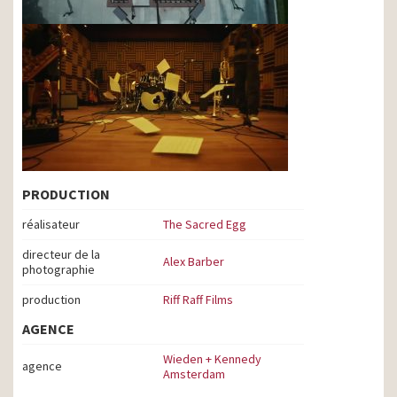
PRODUCTION
réalisateur
The Sacred Egg
directeur de la
Alex Barber
photographie
production
Riff Raff Films
AGENCE
Wieden + Kennedy
agence
Amsterdam