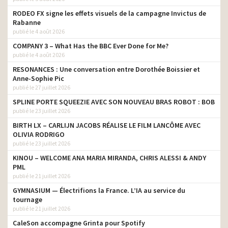
RODEO FX signe les effets visuels de la campagne Invictus de
Rabanne
publié le 4 août 2026
COMPANY 3 – What Has the BBC Ever Done for Me?
publié le 4 août 2026
RESONANCES : Une conversation entre Dorothée Boissier et
Anne-Sophie Pic
publié le 27 juillet 2026
SPLINE PORTE SQUEEZIE AVEC SON NOUVEAU BRAS ROBOT : BOB
publié le 23 juillet 2026
BIRTH LX – CARLIJN JACOBS RÉALISE LE FILM LANCÔME AVEC
OLIVIA RODRIGO
publié le 23 juillet 2026
KINOU – WELCOME ANA MARIA MIRANDA, CHRIS ALESSI & ANDY
PML
publié le 21 juillet 2026
GYMNASIUM — Électrifions la France. L’IA au service du
tournage
publié le 21 juillet 2026
CaleSon accompagne Grinta pour Spotify