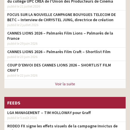
du collège UPC CRÉA de l’Union des Producteurs de Cinéma
Fixter – N’entretenez plus
publié le 21 juillet 2026
monteur
votre voiture
FOCUS SUR LA NOUVELLE CAMPAGNE BOUYGUES TELECOM DE
Burger King – Les Masters
BETC – Interview de CHRYSTEL JUNG, directrice de création
monteur
du Chef Dabiz Muñoz
publié le 2 juillet 2026
CANNES LIONS 2026 – Palmarès Film Lions – Palmarès de la
R5 est de retour – La
France
R5volution, une idée
monteur
publié le 29 juin 2026
française
CANNES LIONS 2026 – Palmarès Film Craft – Shortlist Film
Krys – Bataille de style –
monteur
publié le 23 juin 2026
Solaires
COUP D’ENVOI DES CANNES LIONS 2026 – SHORTLIST FILM
Uber Eats – C’est bon de
CRAFT
décommander – Sophie
publié le 22 juin 2026
monteur
Marceau, Lena Situations,
SCH
Voir la suite
Nouveau Renault Austral –
On peut tout contrôler,
monteur
FEEDS
sauf l’imagination
LGA MANAGEMENT – TIM HOLLOWAY pour Graff
Krys – La confiance vous
monteur
va si bien – La porte
publié le 5 août 2026
RODEO FX signe les effets visuels de la campagne Invictus de
McDonald’s – Grand