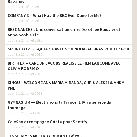
monteur
Rabanne
Chicago Classic
publié le 4 août 2026
Allianz France – On a tous
COMPANY 3 – What Has the BBC Ever Done for Me?
besoin de quelqu’un sur
monteur
publié le 4 août 2026
qui s’appuyer
RESONANCES : Une conversation entre Dorothée Boissier et
Aldi – Cendrillon 2023
monteur
Anne-Sophie Pic
publié le 27 juillet 2026
Krys – La confiance vous
monteur
SPLINE PORTE SQUEEZIE AVEC SON NOUVEAU BRAS ROBOT : BOB
va si bien
publié le 23 juillet 2026
Nouveau Nissan X Trail e
BIRTH LX – CARLIJN JACOBS RÉALISE LE FILM LANCÔME AVEC
POWER – Le plaisir de
monteur
OLIVIA RODRIGO
l’électrique sans recharge
publié le 23 juillet 2026
Banque Populaire –
KINOU – WELCOME ANA MARIA MIRANDA, CHRIS ALESSI & ANDY
monteur
L’aventure collective
PML
publié le 21 juillet 2026
Nouveau Nissan Qashqai
e-Power- Le plaisir de
monteur
GYMNASIUM — Électrifions la France. L’IA au service du
l’électrique sans recharge
tournage
publié le 21 juillet 2026
Corum L’Épargne – Les
monteur
CaleSon accompagne Grinta pour Spotify
Nouveaux Épargnants
publié le 21 juillet 2026
EDF – Eva – La rumeur
monteur
JESSE JAMES MCELROY REJOINT LA\PAC !