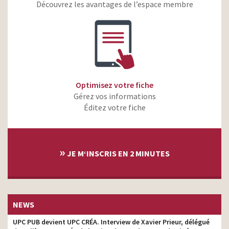
temps
Découvrez les avantages de l’espace membre
Citroën We Care – Élection
2034 – Le futur est
monteur
imprévisible
Dacia Duster 4×4 hybride
automatique – On ne fait
monteur
rien de grand sans aide
Optimisez votre fiche
Peugeot 2008 – Sortez du
monteur
Gérez vos informations
cadre
Éditez votre fiche
Peugeot 208 – Série
spéciale Envy- Le fun
monteur
monte à bord
»
Leroy Merlin – Tom & sa
JE M‘INSCRIS EN 2 MINUTES
maman – Nourah & son
monteur
chien Newton
Leroy Merlin – Enzo et sa
monteur
fille Paloma
NEWS
Renault – R5 est de retour
monteur
100% électrique
UPC PUB devient UPC CRÉA. Interview de Xavier Prieur, délégué