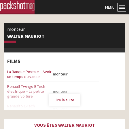
MENU
monteur
WALTER MAURIOT
FILMS
La Banque Postale – Avoir
monteur
un temps d’avance
Renault Twingo E-Tech
électrique – La petite
monteur
grande voiture
Lire la suite
Renault 5 E-Tech
monteur
électrique – Tous lovers
Ariel Grandiose – La
VOUS ÊTES WALTER MAURIOT
machine à remonter le
monteur