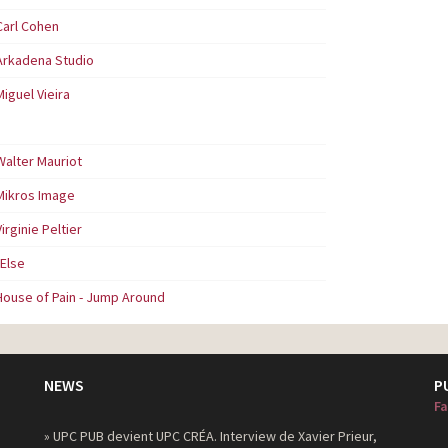
Carl Cohen
Arkadena Studio
Miguel Vieira
Walter Mauriot
Mikros Image
Virginie Peltier
\Else
House of Pain - Jump Around
NEWS
P
Fa
» UPC PUB devient UPC CRÉA. Interview de Xavier Prieur,