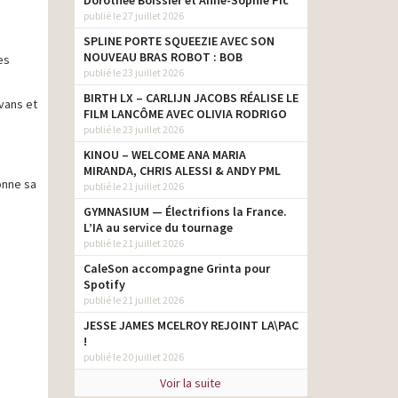
Dorothée Boissier et Anne-Sophie Pic
publié le 27 juillet 2026
SPLINE PORTE SQUEEZIE AVEC SON
NOUVEAU BRAS ROBOT : BOB
es
publié le 23 juillet 2026
BIRTH LX – CARLIJN JACOBS RÉALISE LE
vans et
FILM LANCÔME AVEC OLIVIA RODRIGO
publié le 23 juillet 2026
KINOU – WELCOME ANA MARIA
MIRANDA, CHRIS ALESSI & ANDY PML
donne sa
publié le 21 juillet 2026
GYMNASIUM — Électrifions la France.
L’IA au service du tournage
publié le 21 juillet 2026
CaleSon accompagne Grinta pour
Spotify
publié le 21 juillet 2026
JESSE JAMES MCELROY REJOINT LA\PAC
!
publié le 20 juillet 2026
Voir la suite