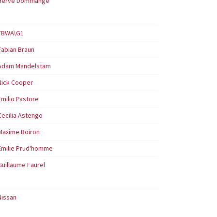
Hervé Dommange
TBWA\G1
Fabian Braun
Adam Mandelstam
Nick Cooper
Emilio Pastore
Cecilia Astengo
Maxime Boiron
Emilie Prud'homme
Guillaume Faurel
Nissan