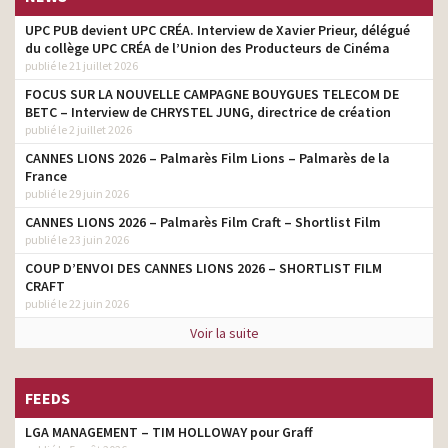
Boursorama Banque – Nuit
copywriter, directeur
UPC PUB devient UPC CRÉA. Interview de Xavier Prieur, délégué
de Folie
artistique
du collège UPC CRÉA de l’Union des Producteurs de Cinéma
publié le 21 juillet 2026
Burger King – Zombie
copywriter, directeur
Whopper
FOCUS SUR LA NOUVELLE CAMPAGNE BOUYGUES TELECOM DE
artistique
BETC – Interview de CHRYSTEL JUNG, directrice de création
Boursorama Banque – La
publié le 2 juillet 2026
copywriter, directeur
banque qu’on a envie de
artistique
CANNES LIONS 2026 – Palmarès Film Lions – Palmarès de la
recommander
France
publié le 29 juin 2026
CANALPLAY – Dans la peau
copywriter
d’un vampire
CANNES LIONS 2026 – Palmarès Film Craft – Shortlist Film
publié le 23 juin 2026
France Abonnements –
« Dans la peau de Philippe
copywriter
COUP D’ENVOI DES CANNES LIONS 2026 – SHORTLIST FILM
Risoli »
CRAFT
publié le 22 juin 2026
Voir la suite
FEEDS
LGA MANAGEMENT – TIM HOLLOWAY pour Graff