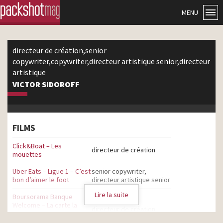
MENU
directeur de création,senior
copywriter,copywriter,directeur artistique senior,directeur
artistique
VICTOR SIDOROFF
FILMS
Click&Boat – Les
directeur de création
mouettes
Uber Eats – Ligue 1 – C’est
senior copywriter,
bon d’aimer le foot
directeur artistique senior
Lire la suite
Boursorama Banque
Welcome – La carte la
directeur de création
moins chère pour les
jeunes