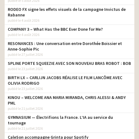
publié le 5 août 2026
RODEO FX signe les effets visuels de la campagne Invictus de
Rabanne
publié le 4 août 2026
COMPANY 3 – What Has the BBC Ever Done for Me?
publié le 4 août 2026
RESONANCES : Une conversation entre Dorothée Boissier et
Anne-Sophie Pic
publié le 27 juillet 2026
SPLINE PORTE SQUEEZIE AVEC SON NOUVEAU BRAS ROBOT : BOB
publié le 23 juillet 2026
BIRTH LX – CARLIJN JACOBS RÉALISE LE FILM LANCÔME AVEC
OLIVIA RODRIGO
publié le 23 juillet 2026
KINOU – WELCOME ANA MARIA MIRANDA, CHRIS ALESSI & ANDY
PML
publié le 21 juillet 2026
GYMNASIUM — Électrifions la France. L’IA au service du
tournage
publié le 21 juillet 2026
CaleSon accompagne Grinta pour Spotify