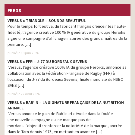
FEEDS
VERSUS x TRIANGLE – SOUNDS BEAUTIFUL
Pour le temps fort estival du fabricant français d’enceintes haute-
fidélité, l’agence créative 100 % IA générative du groupe Heroiks
signe une campagne d’affichage inspirée des grands maîtres de la
peinture. […]
publié le 18 juin 2026
VERSUS x FFR – J-77 DU BORDEAUX SEVENS
Versus, l’agence créative 100% IA du groupe Heroiks, annonce sa
collaboration avec la Fédération Française de Rugby (FFR) à
l’occasion du J-77 du Bordeaux Sevens, finale mondiale du HSBC
SVNS […]
publié le 22 avril 2026
VERSUS x BAB’IN – LA SIGNATURE FRANÇAISE DE LA NUTRITION
ANIMALE
Versus annonce le gain de Bab’In et dévoile dans la foulée
une nouvelle campagne qui ne manque pas de
mordant. L’objectif : renforcer la notoriété de la marque, ancrée
dans le Tarn depuis 1975, en mettant en avant ce […]