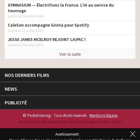
GYMNASIUM — Électrifions la France. L’IA au service du
tournage
publié le 21 juillet 2026
CaleSon accompagne Grinta pour Spotify
publié le 21 juillet 2026
JESSE JAMES MCELROY REJOINT LA\PAC !
publié le 20 juillet 2026
Voir la suite
NOS DERNIERS FILMS
NEWS
PUBLICITÉ
© Packshotmag - Tous droits reservés -
Mentions légales
graphisme & développement réalisé par l‘agence web 3 octets
Avertissement: