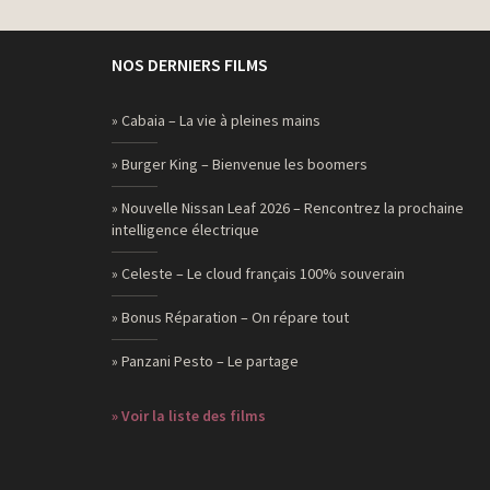
Just Eat – Retour vers le passé
Paypal – Tonton j’assure grave
NOS DERNIERS FILMS
Ikea – Le coussin
PayPal – Ma Cagnotte Vraiment Gratuite
» Cabaia – La vie à pleines mains
Just Eat – L’appli – Retour vers le présent
» Burger King – Bienvenue les boomers
Burger King – Rien n arrête une envie de Whopper
» Nouvelle Nissan Leaf 2026 – Rencontrez la prochaine
Paypal – N’ayez plus peur de vous tromper de cadeaux
intelligence électrique
Meetic – Badge
» Celeste – Le cloud français 100% souverain
Fondation 30 Millions d’Amis – # Non à l’abandon 2
» Bonus Réparation – On répare tout
Meetic – Disons Demain
» Panzani Pesto – Le partage
Milka – First tastes – Premiers goûts
Burger King – HoverTray – Le plateau du futur
» Voir la liste des films
Ouibus – Les interdits ridicules
Comédie +