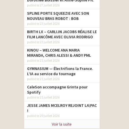
Dorothée Boissier et Anne-Sophie Pic
publié le 27 juillet 2026
SPLINE PORTE SQUEEZIE AVEC SON
NOUVEAU BRAS ROBOT : BOB
publié le 23 juillet 2026
BIRTH LX – CARLIJN JACOBS RÉALISE LE
FILM LANCÔME AVEC OLIVIA RODRIGO
publié le 23 juillet 2026
KINOU – WELCOME ANA MARIA
MIRANDA, CHRIS ALESSI & ANDY PML
publié le 21 juillet 2026
GYMNASIUM — Électrifions la France.
L’IA au service du tournage
publié le 21 juillet 2026
CaleSon accompagne Grinta pour
Spotify
publié le 21 juillet 2026
JESSE JAMES MCELROY REJOINT LA\PAC
!
publié le 20 juillet 2026
Voir la suite