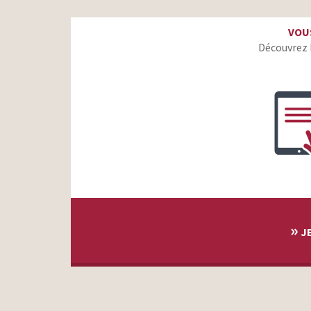
BoursoBank – Un client sur deux – Et l’autre ?
VOU
BoursoBank – Cartes imbattables VS les frères Lebrun
Découvrez 
BoursoBank – La banque qu’on a envie de se
recommander
Burger King – Les Rikikiffs
Uber Eats – Avec Uber One les frais de livraison vont
rester à la porte
Burger King – Ça tombe bien, on recrute
Burger King et le Petit Mineur
Feu Vert – Le pouvoir de l’expert
Burger King – Rien ne vaut un burger grillé à la flamme
»
JE
Boursorama Banque – Jean Dujardin
Burger King – Devenez la voix officielle du jingle Burger
King
PMU – Forcément ça fait du bruit