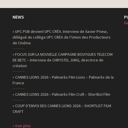
directeur de création
directeur de création, copywriter
NEWS
P
directeur de création, copywriter
Fa
directeur de création
» UPC PUB devient UPC CRÉA. Interview de Xavier Prieur,
délégué du collège UPC CRÉA de l’Union des Producteurs
directeur de création
de Cinéma
directeur de création, copywriter
» FOCUS SUR LA NOUVELLE CAMPAGNE BOUYGUES TELECOM
copywriter
DE BETC – Interview de CHRYSTEL JUNG, directrice de
création
directeur de création
» CANNES LIONS 2026 – Palmarès Film Lions – Palmarès de la
directeur de création
France
directeur de création
» CANNES LIONS 2026 – Palmarès Film Craft – Shortlist Film
copywriter
» COUP D’ENVOI DES CANNES LIONS 2026 – SHORTLIST FILM
copywriter
CRAFT
copywriter
» Voir plus
copywriter