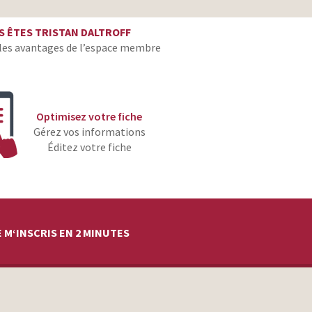
directeur de création
S ÊTES TRISTAN DALTROFF
directeur de création
les avantages de l’espace membre
directeur de création, copywriter
directeur de création
Optimisez votre fiche
copywriter
Gérez vos informations
Éditez votre fiche
directeur de création
directeur de création, copywriter
directeur de création
directeur de création, copywriter
 M‘INSCRIS EN 2 MINUTES
directeur de création, copywriter
directeur de création
directeur de création, copywriter