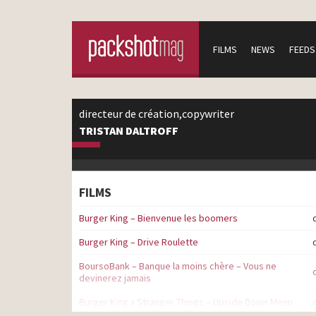
FILMS
NEWS
FEEDS
directeur de création,copywriter
TRISTAN DALTROFF
FILMS
Burger King – Bienvenue les boomers
Burger King – Drive Roulette
BoursoBank – Banque la moins chère – Vous ne
devinerez jamais
Burger King x Stranger Things – Upside Down Menu