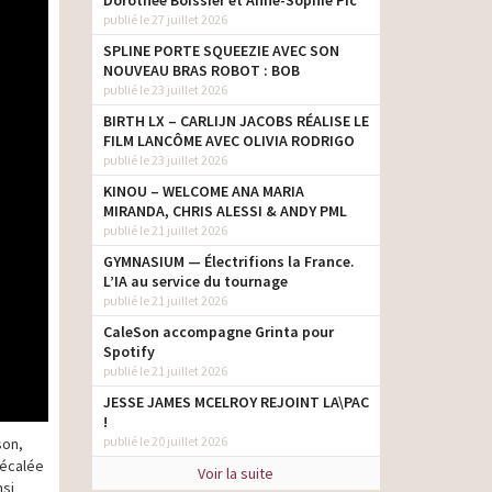
Dorothée Boissier et Anne-Sophie Pic
publié le 27 juillet 2026
SPLINE PORTE SQUEEZIE AVEC SON
NOUVEAU BRAS ROBOT : BOB
publié le 23 juillet 2026
BIRTH LX – CARLIJN JACOBS RÉALISE LE
FILM LANCÔME AVEC OLIVIA RODRIGO
publié le 23 juillet 2026
KINOU – WELCOME ANA MARIA
MIRANDA, CHRIS ALESSI & ANDY PML
publié le 21 juillet 2026
GYMNASIUM — Électrifions la France.
L’IA au service du tournage
publié le 21 juillet 2026
CaleSon accompagne Grinta pour
Spotify
publié le 21 juillet 2026
JESSE JAMES MCELROY REJOINT LA\PAC
!
publié le 20 juillet 2026
son,
décalée
Voir la suite
nsi