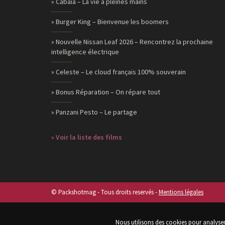
» Cabaia – La vie à pleines mains
» Burger King – Bienvenue les boomers
» Nouvelle Nissan Leaf 2026 – Rencontrez la prochaine
intelligence électrique
» Celeste – Le cloud français 100% souverain
» Bonus Réparation – On répare tout
» Panzani Pesto – Le partage
» Voir la liste des films
© Packshotmag - Tous droits reservés -
Mentions légales
Nous utilisons des cookies pour analyser 