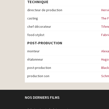
TECHNIQUE
directeur de production
Hervé
casting
The F
chef décorateur
Tifen
food-stylist
Fabr
POST-PRODUCTION
monteur
Alex
étalonneur
Hugo
post-production
Black
production son
Schm
NOS DERNIERS FILMS