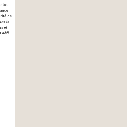
estot
tance
urité de
ans le
es et
s défi