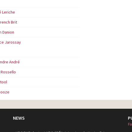
 Leriche
rench Brit
n Danion
ice Jarossay
andre André
 Rossello
tool
ooze
NEWS
P
Fa