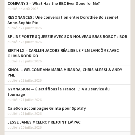
COMPANY 3 – What Has the BBC Ever Done for Me?
publié le 4 août 2026
RESONANCES : Une conversation entre Dorothée Boissier et
Anne-Sophie Pic
publié le 27 juillet 2026
SPLINE PORTE SQUEEZIE AVEC SON NOUVEAU BRAS ROBOT : BOB
publié le 23 juillet 2026
BIRTH LX – CARLIJN JACOBS RÉALISE LE FILM LANCÔME AVEC
OLIVIA RODRIGO
publié le 23 juillet 2026
KINOU – WELCOME ANA MARIA MIRANDA, CHRIS ALESSI & ANDY
PML
publié le 21 juillet 2026
GYMNASIUM — Électrifions la France. L’IA au service du
tournage
publié le 21 juillet 2026
CaleSon accompagne Grinta pour Spotify
publié le 21 juillet 2026
JESSE JAMES MCELROY REJOINT LA\PAC !
publié le 20 juillet 2026