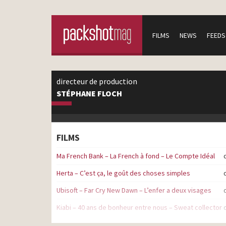
FILMS
NEWS
FEEDS
directeur de production
STÉPHANE FLOCH
FILMS
Ma French Bank – La French à fond – Le Compte Idéal
Herta – C’est ça, le goût des choses simples
Ubisoft – Far Cry New Dawn – L’enfer a deux visages
Kiabi – 40 ans de bonheur entre nous – Sweat collector
Ubisoft – Mario + The Lapins Crétins Kingdom Battle