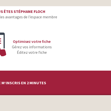
directeur de production
S ÊTES STÉPHANE FLOCH
les avantages de l’espace membre
directeur de production
directeur de production
Optimisez votre fiche
directeur de production
Gérez vos informations
directeur de production
Éditez votre fiche
directeur de production
directeur de production
directeur de production
 M‘INSCRIS EN 2 MINUTES