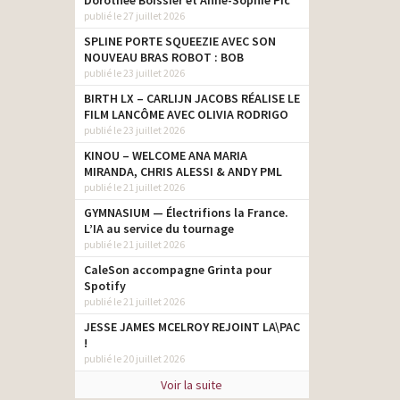
Dorothée Boissier et Anne-Sophie Pic
publié le 27 juillet 2026
SPLINE PORTE SQUEEZIE AVEC SON
NOUVEAU BRAS ROBOT : BOB
publié le 23 juillet 2026
BIRTH LX – CARLIJN JACOBS RÉALISE LE
FILM LANCÔME AVEC OLIVIA RODRIGO
publié le 23 juillet 2026
KINOU – WELCOME ANA MARIA
MIRANDA, CHRIS ALESSI & ANDY PML
publié le 21 juillet 2026
GYMNASIUM — Électrifions la France.
L’IA au service du tournage
publié le 21 juillet 2026
CaleSon accompagne Grinta pour
Spotify
publié le 21 juillet 2026
JESSE JAMES MCELROY REJOINT LA\PAC
!
publié le 20 juillet 2026
Voir la suite