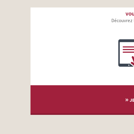
Conforama – Le Bureau de Style – Nabilla, Franky,
VOU
Lorenzo
Découvrez 
Mercedes-Benz – Le pouvoir de faire rêver – La
rencontre
Inter LGBT – Le Parcours
Elancyl – Slim Design
DOP- Shampooing Très Doux à la Soie
Guigoz – I Feel Good
Ubisoft Watch Dogs – Amazing Street Hack
War On Screen – Trailer « The Sergeant »
»
JE