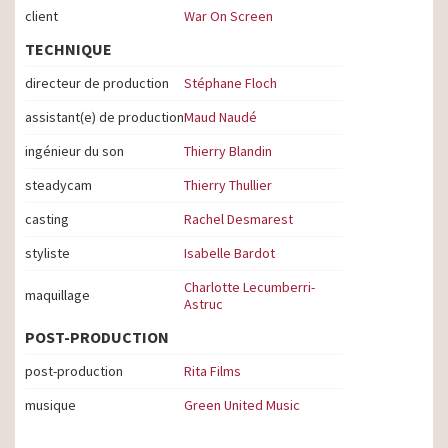
client
War On Screen
TECHNIQUE
directeur de production
Stéphane Floch
assistant(e) de production
Maud Naudé
ingénieur du son
Thierry Blandin
steadycam
Thierry Thullier
casting
Rachel Desmarest
styliste
Isabelle Bardot
Charlotte Lecumberri-
maquillage
Astruc
POST-PRODUCTION
post-production
Rita Films
musique
Green United Music