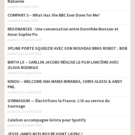
Rabanne
publié le 4 août 2026
COMPANY 3 – What Has the BBC Ever Done for Me?
publié le 4 août 2026
RESONANCES : Une conversation entre Dorothée Boissier et
Anne-Sophie Pic
publié le 27 juillet 2026
SPLINE PORTE SQUEEZIE AVEC SON NOUVEAU BRAS ROBOT : BOB
publié le 23 juillet 2026
BIRTH LX – CARLIJN JACOBS RÉALISE LE FILM LANCÔME AVEC
OLIVIA RODRIGO
publié le 23 juillet 2026
KINOU – WELCOME ANA MARIA MIRANDA, CHRIS ALESSI & ANDY
PML
publié le 21 juillet 2026
GYMNASIUM — Électrifions la France. L’IA au service du
tournage
publié le 21 juillet 2026
CaleSon accompagne Grinta pour Spotify
publié le 21 juillet 2026
JESSE JAMES MCELROY REJOINT LA\PAC !