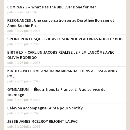
COMPANY 3 – What Has the BBC Ever Done for Me?
publié le 4 août 2026
RESONANCES : Une conversation entre Dorothée Boissier et
Anne-Sophie Pic
publié le 27 juillet 2026
SPLINE PORTE SQUEEZIE AVEC SON NOUVEAU BRAS ROBOT : BOB
publié le 23 juillet 2026
BIRTH LX – CARLIJN JACOBS RÉALISE LE FILM LANCÔME AVEC
OLIVIA RODRIGO
publié le 23 juillet 2026
KINOU – WELCOME ANA MARIA MIRANDA, CHRIS ALESSI & ANDY
PML
publié le 21 juillet 2026
GYMNASIUM — Électrifions la France. L’IA au service du
tournage
publié le 21 juillet 2026
CaleSon accompagne Grinta pour Spotify
publié le 21 juillet 2026
JESSE JAMES MCELROY REJOINT LA\PAC !
publié le 20 juillet 2026