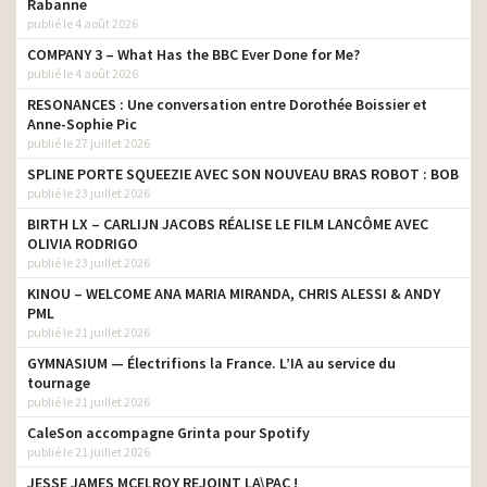
Rabanne
publié le 4 août 2026
COMPANY 3 – What Has the BBC Ever Done for Me?
publié le 4 août 2026
RESONANCES : Une conversation entre Dorothée Boissier et
Anne-Sophie Pic
publié le 27 juillet 2026
SPLINE PORTE SQUEEZIE AVEC SON NOUVEAU BRAS ROBOT : BOB
publié le 23 juillet 2026
BIRTH LX – CARLIJN JACOBS RÉALISE LE FILM LANCÔME AVEC
OLIVIA RODRIGO
publié le 23 juillet 2026
KINOU – WELCOME ANA MARIA MIRANDA, CHRIS ALESSI & ANDY
PML
publié le 21 juillet 2026
GYMNASIUM — Électrifions la France. L’IA au service du
tournage
publié le 21 juillet 2026
CaleSon accompagne Grinta pour Spotify
publié le 21 juillet 2026
JESSE JAMES MCELROY REJOINT LA\PAC !