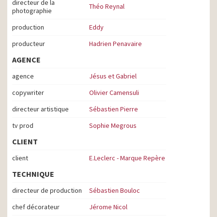
directeur de la
Théo Reynal
photographie
production
Eddy
producteur
Hadrien Penavaire
AGENCE
agence
Jésus et Gabriel
copywriter
Olivier Camensuli
directeur artistique
Sébastien Pierre
tv prod
Sophie Megrous
CLIENT
client
E.Leclerc - Marque Repère
TECHNIQUE
directeur de production
Sébastien Bouloc
chef décorateur
Jérome Nicol