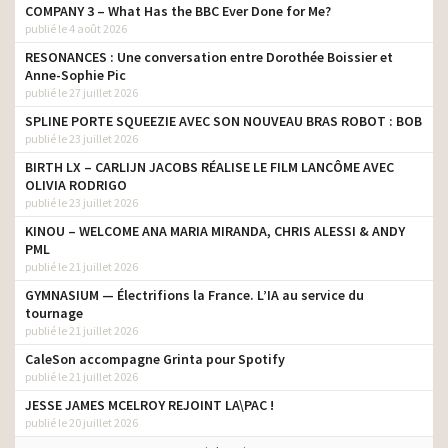
COMPANY 3 – What Has the BBC Ever Done for Me?
publié le 4 août 2026
RESONANCES : Une conversation entre Dorothée Boissier et
Anne-Sophie Pic
publié le 27 juillet 2026
SPLINE PORTE SQUEEZIE AVEC SON NOUVEAU BRAS ROBOT : BOB
publié le 23 juillet 2026
BIRTH LX – CARLIJN JACOBS RÉALISE LE FILM LANCÔME AVEC
OLIVIA RODRIGO
publié le 23 juillet 2026
KINOU – WELCOME ANA MARIA MIRANDA, CHRIS ALESSI & ANDY
PML
publié le 21 juillet 2026
GYMNASIUM — Électrifions la France. L’IA au service du
tournage
publié le 21 juillet 2026
CaleSon accompagne Grinta pour Spotify
publié le 21 juillet 2026
JESSE JAMES MCELROY REJOINT LA\PAC !
publié le 20 juillet 2026