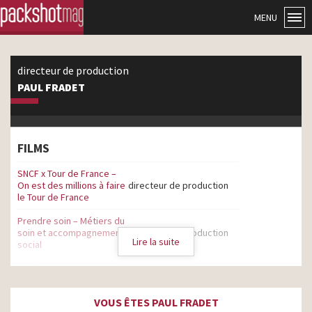
MENU
directeur de production
PAUL FRADET
FILMS
SNCF x Tour de France –
On est des millions à faire
directeur de production
le Tour de France
Prendre soin – Métiers du
soin et accompagnement
directeur de production
Lire la suite
social
Kayak – Découvrez par
directeur de production
vous même 2025
VOUS ÊTES PAUL FRADET
Tefal Ingenio – À l’épreuve
directeur de production