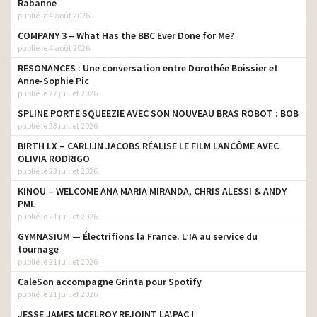
Rabanne
publié le 4 août 2026
COMPANY 3 – What Has the BBC Ever Done for Me?
publié le 4 août 2026
RESONANCES : Une conversation entre Dorothée Boissier et
Anne-Sophie Pic
publié le 27 juillet 2026
SPLINE PORTE SQUEEZIE AVEC SON NOUVEAU BRAS ROBOT : BOB
publié le 23 juillet 2026
BIRTH LX – CARLIJN JACOBS RÉALISE LE FILM LANCÔME AVEC
OLIVIA RODRIGO
publié le 23 juillet 2026
KINOU – WELCOME ANA MARIA MIRANDA, CHRIS ALESSI & ANDY
PML
publié le 21 juillet 2026
GYMNASIUM — Électrifions la France. L’IA au service du
tournage
publié le 21 juillet 2026
CaleSon accompagne Grinta pour Spotify
publié le 21 juillet 2026
JESSE JAMES MCELROY REJOINT LA\PAC !