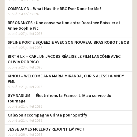
COMPANY 3 – What Has the BBC Ever Done for Me?
publié le 4 août 2026
RESONANCES : Une conversation entre Dorothée Boissier et
Anne-Sophie Pic
publié le 27 juillet 2026
SPLINE PORTE SQUEEZIE AVEC SON NOUVEAU BRAS ROBOT : BOB
publié le 23 juillet 2026
BIRTH LX – CARLIJN JACOBS RÉALISE LE FILM LANCÔME AVEC
OLIVIA RODRIGO
publié le 23 juillet 2026
KINOU – WELCOME ANA MARIA MIRANDA, CHRIS ALESSI & ANDY
PML
publié le 21 juillet 2026
GYMNASIUM — Électrifions la France. L’IA au service du
tournage
publié le 21 juillet 2026
CaleSon accompagne Grinta pour Spotify
publié le 21 juillet 2026
JESSE JAMES MCELROY REJOINT LA\PAC !
publié le 20 juillet 2026