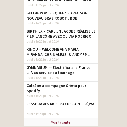
Dorothée Boissier et Anne-Sophie Pic
publié le 27 juillet 2026
SPLINE PORTE SQUEEZIE AVEC SON
NOUVEAU BRAS ROBOT : BOB
publié le 23 juillet 2026
BIRTH LX – CARLIJN JACOBS RÉALISE LE
FILM LANCÔME AVEC OLIVIA RODRIGO
publié le 23 juillet 2026
KINOU – WELCOME ANA MARIA
MIRANDA, CHRIS ALESSI & ANDY PML
publié le 21 juillet 2026
GYMNASIUM — Électrifions la France.
L’IA au service du tournage
publié le 21 juillet 2026
CaleSon accompagne Grinta pour
Spotify
publié le 21 juillet 2026
JESSE JAMES MCELROY REJOINT LA\PAC
!
publié le 20 juillet 2026
Voir la suite