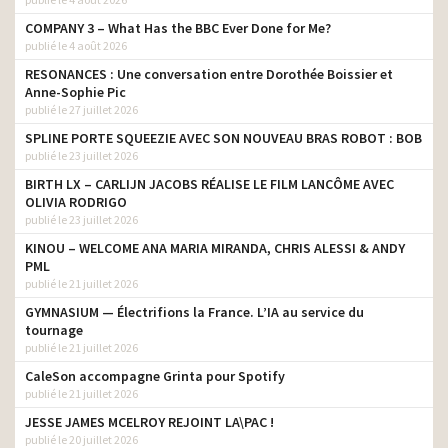
COMPANY 3 – What Has the BBC Ever Done for Me?
publié le 4 août 2026
RESONANCES : Une conversation entre Dorothée Boissier et
Anne-Sophie Pic
publié le 27 juillet 2026
SPLINE PORTE SQUEEZIE AVEC SON NOUVEAU BRAS ROBOT : BOB
publié le 23 juillet 2026
BIRTH LX – CARLIJN JACOBS RÉALISE LE FILM LANCÔME AVEC
OLIVIA RODRIGO
publié le 23 juillet 2026
KINOU – WELCOME ANA MARIA MIRANDA, CHRIS ALESSI & ANDY
PML
publié le 21 juillet 2026
GYMNASIUM — Électrifions la France. L’IA au service du
tournage
publié le 21 juillet 2026
CaleSon accompagne Grinta pour Spotify
publié le 21 juillet 2026
JESSE JAMES MCELROY REJOINT LA\PAC !
publié le 20 juillet 2026