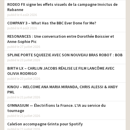
RODEO FX signe les effets visuels de la campagne Invictus de
Rabanne
publié le 4 août 2026
COMPANY 3 – What Has the BBC Ever Done for Me?
publié le 4 août 2026
RESONANCES : Une conversation entre Dorothée Boissier et
Anne-Sophie Pic
publié le 27 juillet 2026
SPLINE PORTE SQUEEZIE AVEC SON NOUVEAU BRAS ROBOT : BOB
publié le 23 juillet 2026
BIRTH LX – CARLIJN JACOBS RÉALISE LE FILM LANCÔME AVEC
OLIVIA RODRIGO
publié le 23 juillet 2026
KINOU – WELCOME ANA MARIA MIRANDA, CHRIS ALESSI & ANDY
PML
publié le 21 juillet 2026
GYMNASIUM — Électrifions la France. L’IA au service du
tournage
publié le 21 juillet 2026
CaleSon accompagne Grinta pour Spotify
publié le 21 juillet 2026