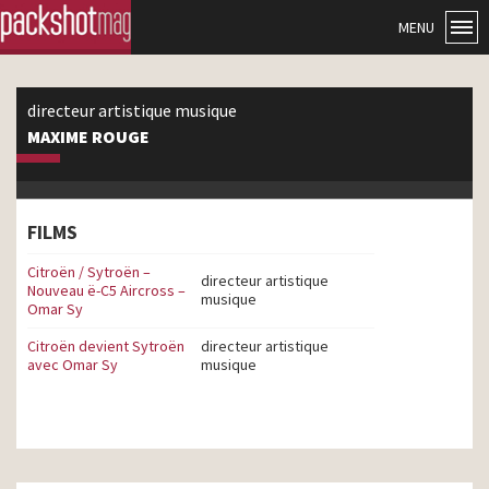
MENU
directeur artistique musique
MAXIME ROUGE
FILMS
Citroën / Sytroën –
directeur artistique
Nouveau ë-C5 Aircross –
musique
Omar Sy
Citroën devient Sytroën
directeur artistique
avec Omar Sy
musique