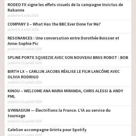
RODEO FX signe les effets visuels de la campagne Invictus de
Rabanne
publié le 4 août 2026
COMPANY 3 – What Has the BBC Ever Done for Me?
publié le 4 août 2026
RESONANCES : Une conversation entre Dorothée Boissier et
Anne-Sophie Pic
publié le 27 juillet 2026
SPLINE PORTE SQUEEZIE AVEC SON NOUVEAU BRAS ROBOT : BOB
publié le 23 juillet 2026
BIRTH LX – CARLIJN JACOBS RÉALISE LE FILM LANCÔME AVEC
OLIVIA RODRIGO
publié le 23 juillet 2026
KINOU – WELCOME ANA MARIA MIRANDA, CHRIS ALESSI & ANDY
PML
publié le 21 juillet 2026
GYMNASIUM — Électrifions la France. L’IA au service du
tournage
publié le 21 juillet 2026
CaleSon accompagne Grinta pour Spotify
publié le 21 juillet 2026