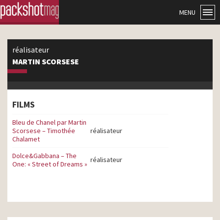
MENU
réalisateur
MARTIN SCORSESE
FILMS
Bleu de Chanel par Martin
Scorsese – Timothée
réalisateur
Chalamet
Dolce&Gabbana – The
réalisateur
One: « Street of Dreams »