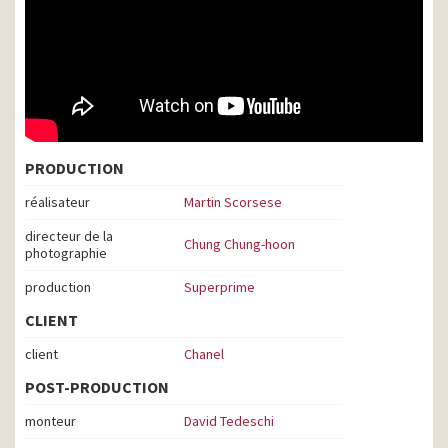
PRODUCTION
réalisateur
Martin Scorsese
directeur de la
Chung Chung-hoon
photographie
production
Superprime
CLIENT
client
Chanel
POST-PRODUCTION
monteur
David Tedeschi