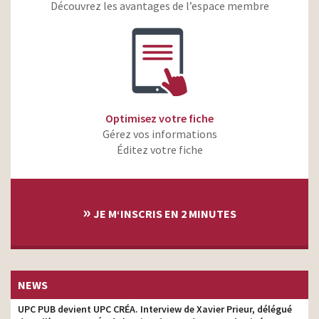
Boursin – La Fine Équipe –
Découvrez les avantages de l’espace membre
réalisateur
Délice d’initiés
Peugeot 2008 – Ice City
réalisateur
Citroën – Catapulte
réalisateur
Fiat – 500 Living Le
réalisateur
mariage
Optimisez votre fiche
Total Lub – Le Robot
réalisateur
Gérez vos informations
Éditez votre fiche
»
JE M‘INSCRIS EN 2 MINUTES
NEWS
UPC PUB devient UPC CRÉA. Interview de Xavier Prieur, délégué