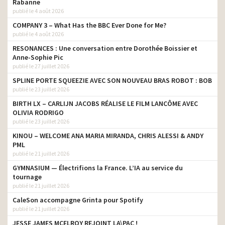
Rabanne
publié le 4 août 2026
COMPANY 3 – What Has the BBC Ever Done for Me?
publié le 4 août 2026
RESONANCES : Une conversation entre Dorothée Boissier et
Anne-Sophie Pic
publié le 27 juillet 2026
SPLINE PORTE SQUEEZIE AVEC SON NOUVEAU BRAS ROBOT : BOB
publié le 23 juillet 2026
BIRTH LX – CARLIJN JACOBS RÉALISE LE FILM LANCÔME AVEC
OLIVIA RODRIGO
publié le 23 juillet 2026
KINOU – WELCOME ANA MARIA MIRANDA, CHRIS ALESSI & ANDY
PML
publié le 21 juillet 2026
GYMNASIUM — Électrifions la France. L’IA au service du
tournage
publié le 21 juillet 2026
CaleSon accompagne Grinta pour Spotify
publié le 21 juillet 2026
JESSE JAMES MCELROY REJOINT LA\PAC !