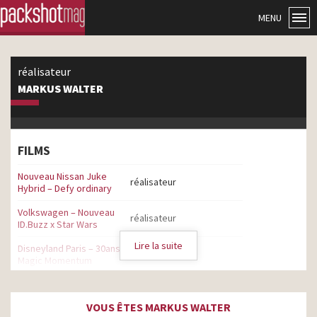
MENU
réalisateur
MARKUS WALTER
FILMS
Nouveau Nissan Juke
réalisateur
Hybrid – Defy ordinary
Volkswagen – Nouveau
réalisateur
ID.Buzz x Star Wars
Lire la suite
Disneyland Paris – 30ans –
réalisateur
Magic Momentum
Fiat Ducato – Made of
réalisateur
tough – Chuck Norris
VOUS ÊTES MARKUS WALTER