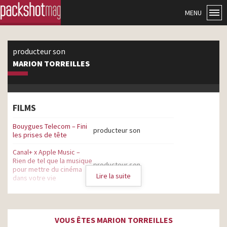
MENU
producteur son
MARION TORREILLES
FILMS
Bouygues Telecom – Fini
producteur son
les prises de tête
Canal+ x Apple Music –
Rien de tel que la musique
producteur son
pour mettre du cinéma
Lire la suite
dans votre vie
EDF – L’énergie des
producteur son
Français depuis 80 ans
VOUS ÊTES MARION TORREILLES
Disney Adventure World –