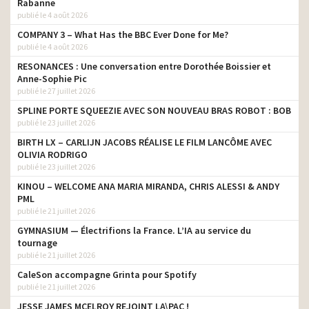
Rabanne
passion ça se partage
publié le 4 août 2026
SG – Les Idées
producteur son
COMPANY 3 – What Has the BBC Ever Done for Me?
publié le 4 août 2026
Leroy Merlin – On peut
tout construire ensemble,
producteur son
RESONANCES : Une conversation entre Dorothée Boissier et
même l’avenir
Anne-Sophie Pic
publié le 27 juillet 2026
Ami 100 % électrique – 3
producteur son
SPLINE PORTE SQUEEZIE AVEC SON NOUVEAU BRAS ROBOT : BOB
m² de liberté – Taxi Driver
publié le 23 juillet 2026
E.Leclerc – Le bouclier
producteur son
BIRTH LX – CARLIJN JACOBS RÉALISE LE FILM LANCÔME AVEC
anti-inflation
OLIVIA RODRIGO
publié le 23 juillet 2026
Decathlon – Faire bouger
producteur son
le sport
KINOU – WELCOME ANA MARIA MIRANDA, CHRIS ALESSI & ANDY
PML
E. Leclerc – Qui est le
publié le 21 juillet 2026
producteur son
moins cher- Le prénom
GYMNASIUM — Électrifions la France. L’IA au service du
Face aux violences – Ne
tournage
producteur son
rien laisser passer
publié le 21 juillet 2026
CaleSon accompagne Grinta pour Spotify
E.Leclerc – Qui est le
publié le 21 juillet 2026
moins cher – Album –
producteur son
Tennis – Film
JESSE JAMES MCELROY REJOINT LA\PAC !