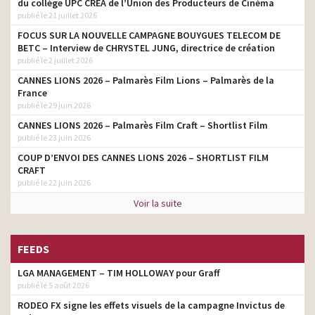
du collège UPC CRÉA de l’Union des Producteurs de Cinéma
publié le 21 juillet 2026
Danone – L’infirmière –
Prenons soin de ceux
FOCUS SUR LA NOUVELLE CAMPAGNE BOUYGUES TELECOM DE
producteur son
qu’on aime
BETC – Interview de CHRYSTEL JUNG, directrice de création
publié le 2 juillet 2026
Leroy Merlin – Enzo et sa
producteur son
CANNES LIONS 2026 – Palmarès Film Lions – Palmarès de la
fille Paloma
France
publié le 29 juin 2026
Nouvelle Citroën ë-C4 –
producteur son
Alien
CANNES LIONS 2026 – Palmarès Film Craft – Shortlist Film
publié le 23 juin 2026
E. Leclerc Feat JBL – Peu
producteur son
cher – À prix Leclerc
COUP D’ENVOI DES CANNES LIONS 2026 – SHORTLIST FILM
CRAFT
Norauto – Des gestes
publié le 22 juin 2026
producteur son
pour demain
Voir la suite
E. Leclerc – Vitrines – Tout
ce qui compte pour vous
producteur son
existe à prix E.Leclerc
FEEDS
Sephora – Noël 2023 –
producteur son
LGA MANAGEMENT – TIM HOLLOWAY pour Graff
Révélez votre étincelle
publié le 5 août 2026
Meta – Coupe du Monde
RODEO FX signe les effets visuels de la campagne Invictus de
de Rugby 2023 – La
producteur son