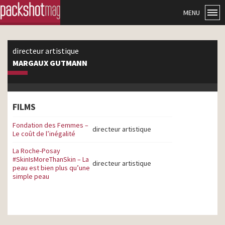
MENU
directeur artistique
MARGAUX GUTMANN
FILMS
Fondation des Femmes –
directeur artistique
Le coût de l’inégalité
La Roche-Posay
#SkinIsMoreThanSkin – La
directeur artistique
peau est bien plus qu’une
simple peau