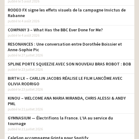
publié le 5 août 2026
RODEO FX signe les effets visuels de la campagne Invictus de
Rabanne
publié le 4 août 2026
COMPANY 3 – What Has the BBC Ever Done for Me?
publié le 4 août 2026
RESONANCES : Une conversation entre Dorothée Boissier et
Anne-Sophie Pic
publié le 27 juillet 2026
SPLINE PORTE SQUEEZIE AVEC SON NOUVEAU BRAS ROBOT : BOB
publié le 23 juillet 2026
BIRTH LX – CARLIJN JACOBS RÉALISE LE FILM LANCÔME AVEC
OLIVIA RODRIGO
publié le 23 juillet 2026
KINOU – WELCOME ANA MARIA MIRANDA, CHRIS ALESSI & ANDY
PML
publié le 21 juillet 2026
GYMNASIUM — Électrifions la France. L’IA au service du
tournage
publié le 21 juillet 2026
CaleSon accompagne Grinta pour Spotify