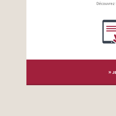
Découvrez 
»
JE