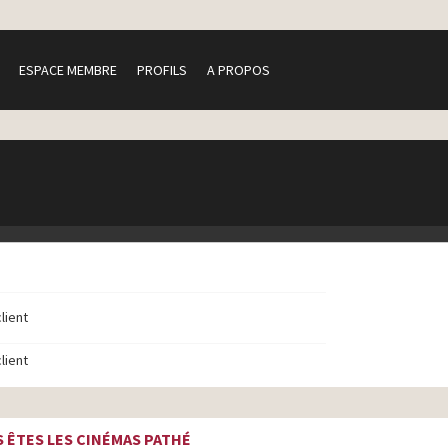
ESPACE MEMBRE
PROFILS
A PROPOS
client
client
 ÊTES LES CINÉMAS PATHÉ