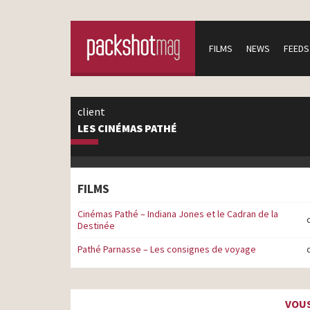
FILMS
NEWS
FEEDS
client
LES CINÉMAS PATHÉ
FILMS
Cinémas Pathé – Indiana Jones et le Cadran de la
Destinée
Pathé Parnasse – Les consignes de voyage
VOUS