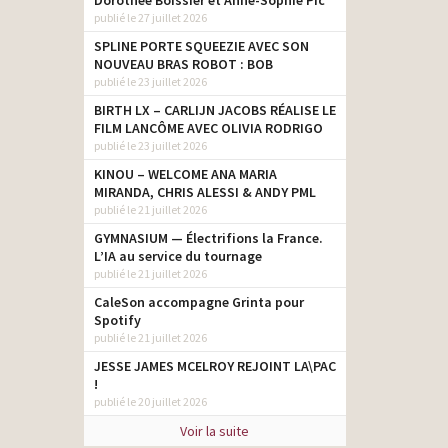
Dorothée Boissier et Anne-Sophie Pic
publié le 27 juillet 2026
SPLINE PORTE SQUEEZIE AVEC SON
NOUVEAU BRAS ROBOT : BOB
publié le 23 juillet 2026
BIRTH LX – CARLIJN JACOBS RÉALISE LE
FILM LANCÔME AVEC OLIVIA RODRIGO
publié le 23 juillet 2026
KINOU – WELCOME ANA MARIA
MIRANDA, CHRIS ALESSI & ANDY PML
publié le 21 juillet 2026
GYMNASIUM — Électrifions la France.
L’IA au service du tournage
publié le 21 juillet 2026
CaleSon accompagne Grinta pour
Spotify
publié le 21 juillet 2026
JESSE JAMES MCELROY REJOINT LA\PAC
!
publié le 20 juillet 2026
Voir la suite