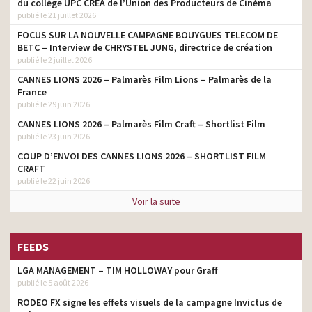
du collège UPC CRÉA de l’Union des Producteurs de Cinéma
publié le 21 juillet 2026
Burns and Smiles –
Redonnons le sourire aux
FOCUS SUR LA NOUVELLE CAMPAGNE BOUYGUES TELECOM DE
copywriter
brûlés plus d’une fois par
BETC – Interview de CHRYSTEL JUNG, directrice de création
an
publié le 2 juillet 2026
CANNES LIONS 2026 – Palmarès Film Lions – Palmarès de la
Pulco Citron – Bienfaits
copywriter
France
pour vous
publié le 29 juin 2026
Pulco – C’est moi qui l’ai
copywriter
CANNES LIONS 2026 – Palmarès Film Craft – Shortlist Film
pas faite
publié le 23 juin 2026
COUP D’ENVOI DES CANNES LIONS 2026 – SHORTLIST FILM
CRAFT
publié le 22 juin 2026
Voir la suite
FEEDS
LGA MANAGEMENT – TIM HOLLOWAY pour Graff
publié le 5 août 2026
RODEO FX signe les effets visuels de la campagne Invictus de