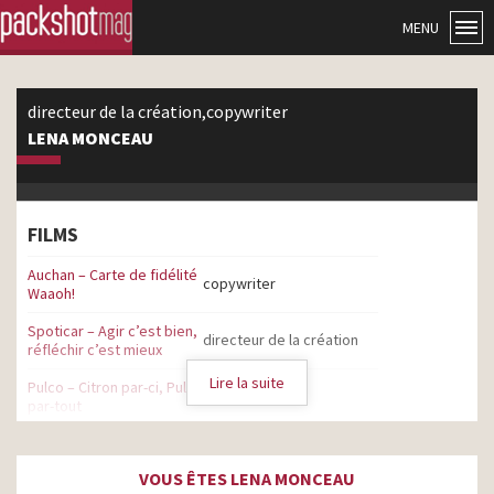
MENU
directeur de la création,copywriter
LENA MONCEAU
FILMS
Auchan – Carte de fidélité
copywriter
Waaoh!
Spoticar – Agir c’est bien,
directeur de la création
réfléchir c’est mieux
Lire la suite
Pulco – Citron par-ci, Pulco
copywriter
par-tout
McDonald’s – Vos burgers
préférés, plus
copywriter
VOUS ÊTES LENA MONCEAU
irrésistibles que jamais