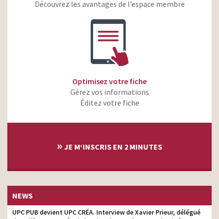
Découvrez les avantages de l’espace membre
Krys – La confiance vous
copywriter
va si bien – La porte
Krys – La confiance vous
copywriter
va si bien
Air France – S’envoler en
copywriter
toute élégance
Optimisez votre fiche
McDonald’s – Le rituel –
copywriter
Gérez vos informations
280
Éditez votre fiche
Salto – On a tout à voir
copywriter
avec vous
Burns and Smiles –
»
Mathéo – Changeons de
copywriter
JE M‘INSCRIS EN 2 MINUTES
regard sur les brûlés
SNCF – Merci tout
copywriter
naturellement
Chloé Eau de Parfum –
NEWS
copywriter
Haley Bennett
UPC PUB devient UPC CRÉA. Interview de Xavier Prieur, délégué
Lesieur – Mon plat préféré
copywriter