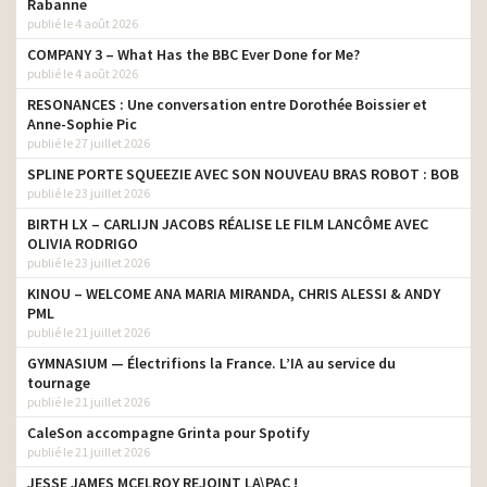
Rabanne
publié le 4 août 2026
COMPANY 3 – What Has the BBC Ever Done for Me?
publié le 4 août 2026
RESONANCES : Une conversation entre Dorothée Boissier et
Anne-Sophie Pic
publié le 27 juillet 2026
SPLINE PORTE SQUEEZIE AVEC SON NOUVEAU BRAS ROBOT : BOB
publié le 23 juillet 2026
BIRTH LX – CARLIJN JACOBS RÉALISE LE FILM LANCÔME AVEC
OLIVIA RODRIGO
publié le 23 juillet 2026
KINOU – WELCOME ANA MARIA MIRANDA, CHRIS ALESSI & ANDY
PML
publié le 21 juillet 2026
GYMNASIUM — Électrifions la France. L’IA au service du
tournage
publié le 21 juillet 2026
CaleSon accompagne Grinta pour Spotify
publié le 21 juillet 2026
JESSE JAMES MCELROY REJOINT LA\PAC !