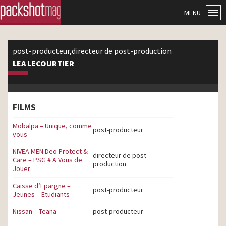
MENU
post-producteur,directeur de post-production
LEA LECOURTIER
FILMS
Mobalpa – Unique, comme
post-producteur
vous
NIVEA MEN Deo Protect &
directeur de post-
Care – PSG # A Vous de
production
Jouer
Caisse d’Epargne –
post-producteur
Jeunes – Etudiants
Nissan – Teana
post-producteur