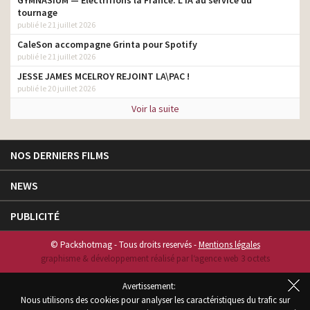
GYMNASIUM — Électrifions la France. L’IA au service du
tournage
publié le 21 juillet 2026
CaleSon accompagne Grinta pour Spotify
publié le 21 juillet 2026
JESSE JAMES MCELROY REJOINT LA\PAC !
publié le 20 juillet 2026
Voir la suite
NOS DERNIERS FILMS
NEWS
PUBLICITÉ
© Packshotmag - Tous droits reservés -
Mentions légales
graphisme & développement réalisé par l‘agence web 3 octets
Avertissement:
Nous utilisons des cookies pour analyser les caractéristiques du trafic sur