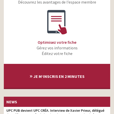
PicWicToys – Personne ne
Découvrez les avantages de l’espace membre
résiste à l’envie de jouer
producteur son
chez PicWicToys
Effy – Effydemment – Le
producteur son
bain – Le dîner
Optimisez votre fiche
Gérez vos informations
Éditez votre fiche
»
JE M‘INSCRIS EN 2 MINUTES
NEWS
UPC PUB devient UPC CRÉA. Interview de Xavier Prieur, délégué