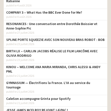
Rabanne
publié le 4 août 2026
COMPANY 3 – What Has the BBC Ever Done for Me?
publié le 4 août 2026
RESONANCES : Une conversation entre Dorothée Boissier et
Anne-Sophie Pic
publié le 27 juillet 2026
SPLINE PORTE SQUEEZIE AVEC SON NOUVEAU BRAS ROBOT : BOB
publié le 23 juillet 2026
BIRTH LX – CARLIJN JACOBS RÉALISE LE FILM LANCÔME AVEC
OLIVIA RODRIGO
publié le 23 juillet 2026
KINOU – WELCOME ANA MARIA MIRANDA, CHRIS ALESSI & ANDY
PML
publié le 21 juillet 2026
GYMNASIUM — Électrifions la France. L’IA au service du
tournage
publié le 21 juillet 2026
CaleSon accompagne Grinta pour Spotify
publié le 21 juillet 2026
JESSE JAMES MCELROY REJOINT LA\PAC !